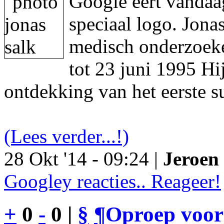
Google eert vandaa
speciaal logo. Jon
medisch onderzoeke
tot 23 juni 1995 Hi
ontdekking van het eerste s
(Lees verder...!)
28 Okt '14 - 09:24 |
Jeroen 
Googley reacties.. Reageer!
+
0
-
0 |
§
¶
Oproep voor