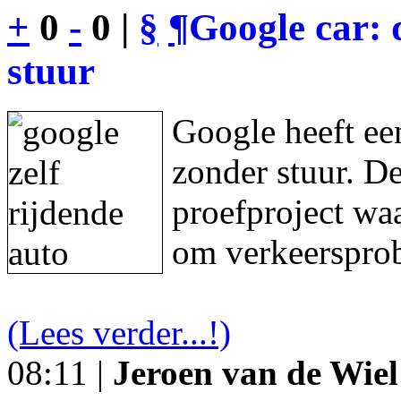
+
0
-
0 |
§
¶
Google car: 
stuur
Google heeft een
zonder stuur. De
proefproject waa
om verkeersprob
(Lees verder...!)
08:11 |
Jeroen van de Wiel