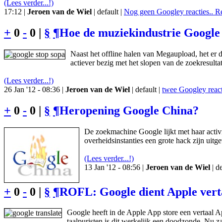
(Lees verder...!)
17:12 |
Jeroen van de Wiel
| default |
Nog geen Googley reacties.. R
+
0
-
0 |
§
¶
Hoe de muziekindustrie Google 
Naast het offline halen van Megaupload, het er
actiever bezig met het slopen van de zoekresul
(Lees verder...!)
26 Jan '12 - 08:36 |
Jeroen van de Wiel
| default |
twee Googley react
+
0
-
0 |
§
¶
Heropening Google China?
De zoekmachine Google lijkt met haar activi
overheidsinstanties een grote hack zijn uitg
(Lees verder...!)
13 Jan '12 - 08:56 |
Jeroen van de Wiel
| de
+
0
-
0 |
§
¶
ROFL: Google dient Apple vert
Google heeft in de Apple App store een vertaal 
taalpuristen is dit werkelijk een doodzonde. Nu zal