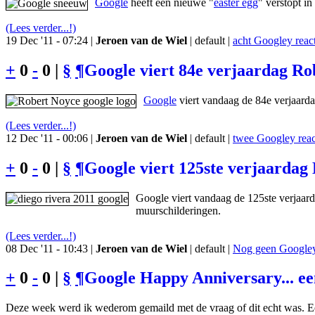
Google
heeft een nieuwe "
easter egg
" verstopt i
(Lees verder...!)
19 Dec '11 - 07:24 |
Jeroen van de Wiel
| default |
acht Googley react
+
0
-
0 |
§
¶
Google viert 84e verjaardag Rob
Google
viert vandaag de 84e verjaard
(Lees verder...!)
12 Dec '11 - 00:06 |
Jeroen van de Wiel
| default |
twee Googley reac
+
0
-
0 |
§
¶
Google viert 125ste verjaardag
Google viert vandaag de 125ste verjaar
muurschilderingen.
(Lees verder...!)
08 Dec '11 - 10:43 |
Jeroen van de Wiel
| default |
Nog geen Googley 
+
0
-
0 |
§
¶
Google Happy Anniversary... e
Deze week werd ik wederom gemaild met de vraag of dit echt was. Ee