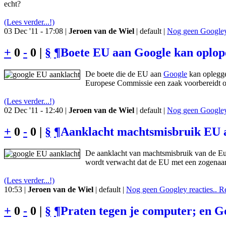
echt?
(Lees verder...!)
03 Dec '11 - 17:08 |
Jeroen van de Wiel
| default |
Nog geen Googley 
+
0
-
0 |
§
¶
Boete EU aan Google kan oplop
De boete die de EU aan
Google
kan oplegge
Europese Commissie een zaak voorbereidt op
(Lees verder...!)
02 Dec '11 - 12:40 |
Jeroen van de Wiel
| default |
Nog geen Googley 
+
0
-
0 |
§
¶
Aanklacht machtsmisbruik EU a
De aanklacht van machtsmisbruik van de Eur
wordt verwacht dat de EU met een zogenaam
(Lees verder...!)
10:53 |
Jeroen van de Wiel
| default |
Nog geen Googley reacties.. R
+
0
-
0 |
§
¶
Praten tegen je computer; en Goo