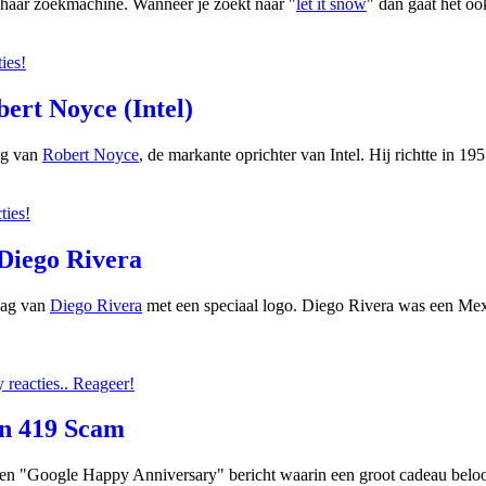
n haar zoekmachine. Wanneer je zoekt naar "
let it snow
" dan gaat het o
ies!
ert Noyce (Intel)
ag van
Robert Noyce
, de markante oprichter van Intel. Hij richtte in 
ties!
 Diego Rivera
dag van
Diego Rivera
met een speciaal logo. Diego Rivera was een Mex
reacties.. Reageer!
en 419 Scam
n "Google Happy Anniversary" bericht waarin een groot cadeau beloof