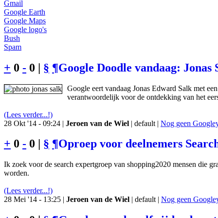
Gmail
Google Earth
Google Maps
Google logo's
Bush
Spam
+
0
-
0 |
§
¶
Google Doodle vandaag: Jonas 
Google eert vandaag Jonas Edward Salk met een 
verantwoordelijk voor de ontdekking van het eers
(Lees verder...!)
28 Okt '14 - 09:24 |
Jeroen van de Wiel
| default |
Nog geen Googley 
+
0
-
0 |
§
¶
Oproep voor deelnemers Searc
Ik zoek voor de search expertgroep van shopping2020 mensen die gr
worden.
(Lees verder...!)
28 Mei '14 - 13:25 |
Jeroen van de Wiel
| default |
Nog geen Googley 