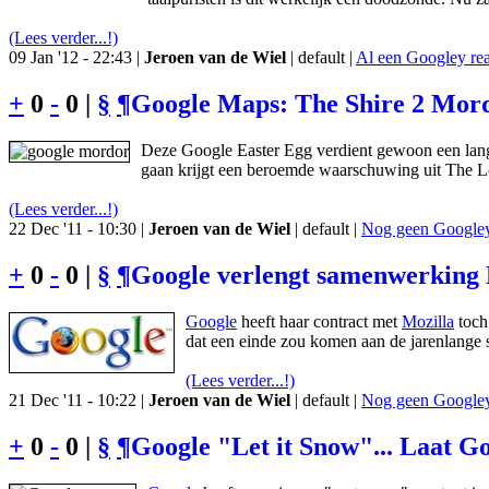
(Lees verder...!)
09 Jan '12 - 22:43 |
Jeroen van de Wiel
| default |
Al een Googley rea
+
0
-
0 |
§
¶
Google Maps: The Shire 2 Mordo
Deze Google Easter Egg verdient gewoon een lange
gaan krijgt een beroemde waarschuwing uit The Lo
(Lees verder...!)
22 Dec '11 - 10:30 |
Jeroen van de Wiel
| default |
Nog geen Googley 
+
0
-
0 |
§
¶
Google verlengt samenwerking 
Google
heeft haar contract met
Mozilla
toch 
dat een einde zou komen aan de jarenlange
(Lees verder...!)
21 Dec '11 - 10:22 |
Jeroen van de Wiel
| default |
Nog geen Googley 
+
0
-
0 |
§
¶
Google "Let it Snow"... Laat G