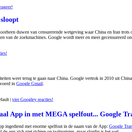
eageer!
sloopt
 doorheen duwen van censurerende wetgeving waar China en Iran trots
taten van de zoekmachines. Google wordt meer en meer gecensureerd on
ies!
teiten weer terug te gaan naar China. Google vertrok in 2010 uit Chin
evoerd in
Google Gmail
.
fault |
vier Googley reacties!
aal App in met MEGA spelfout... Google Tr
App ingediend met enorme spelfout in de naam van de App:
Google Tran
 de app zich niet richten op taalpuristen, maar slordig is het wel.