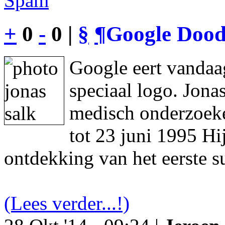
Spam
+
0
-
0 |
§
¶
Google Dood
Google eert vandaa
speciaal logo. Jon
medisch onderzoeke
tot 23 juni 1995 Hi
ontdekking van het eerste s
(Lees verder...!)