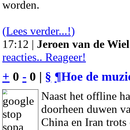
worden.
(Lees verder...!)
17:12 |
Jeroen van de Wiel
reacties.. Reageer!
+
0
-
0 |
§
¶
Hoe de muzie
Naast het offline h
doorheen duwen va
China en Iran trot