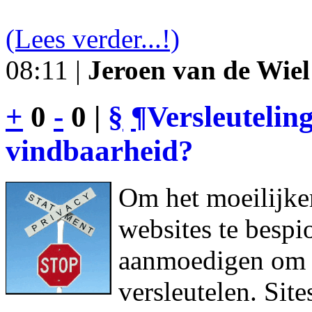
(Lees verder...!)
08:11 |
Jeroen van de Wiel
+
0
-
0 |
§
¶
Versleutelin
vindbaarheid?
Om het moeilijke
websites te bespi
aanmoedigen om h
versleutelen. Sit