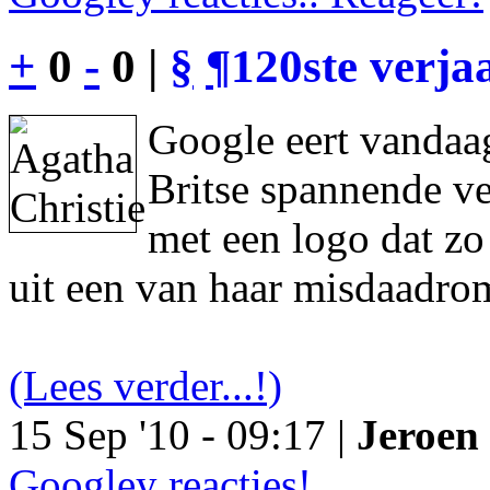
+
0
-
0 |
§
¶
120ste verja
Google eert vandaag
Britse spannende ve
met een logo dat z
uit een van haar misdaadro
(Lees verder...!)
15 Sep '10 - 09:17 |
Jeroen 
Googley reacties!