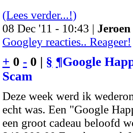
(Lees verder...!)
08 Dec '11 - 10:43 |
Jeroen 
Googley reacties.. Reageer!
+
0
-
0 |
§
¶
Google Happy
Scam
Deze week werd ik wederom
echt was. Een "Google Happ
een groot cadeau beloofd wo