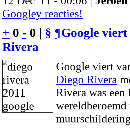
12 Dec '11 - 00:06 |
Jeroen 
Googley reacties!
+
0
-
0 |
§
¶
Google viert
Rivera
Google viert va
Diego Rivera
me
Rivera was een 
wereldberoemd w
muurschildering