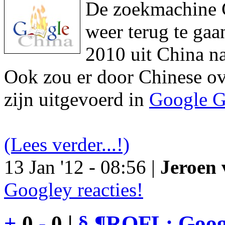
De zoekmachine Go
weer terug te gaa
2010 uit China na
Ook zou er door Chinese ove
zijn uitgevoerd in
Google G
(Lees verder...!)
13 Jan '12 - 08:56 |
Jeroen 
Googley reacties!
+
0
-
0 |
§
¶
ROFL: Googl