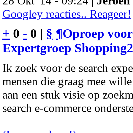
28 Okt '14 - 09:24 |
Jeroen 
Googley reacties.. Reageer!
+
0
-
0 |
§
¶
Oproep voor
Expertgroep Shopping
Ik zoek voor de search exp
mensen die graag mee will
aan een stuk visie op zoekm
search e-commerce onderst