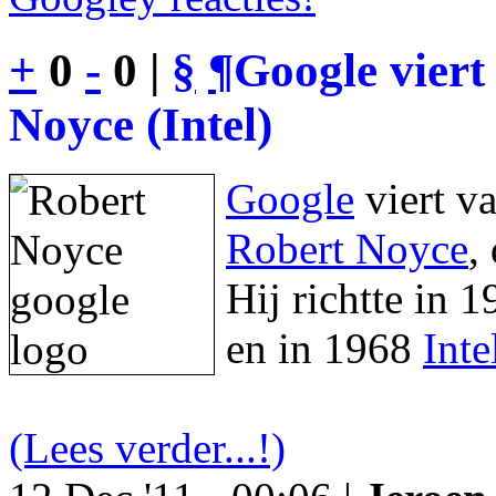
+
0
-
0 |
§
¶
Google viert
Noyce (Intel)
Google
viert v
Robert Noyce
,
Hij richtte in 
en in 1968
Inte
(Lees verder...!)