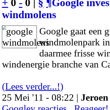
+
0
-
0 |
§
¶
Google inves
windmolens
Google gaat een g
windmolenpark in
daarmee frisse wi
windenergie branche van Ca
(Lees verder...!)
25 Mei '11 - 08:22 |
Jeroen 
Googley reacties.. Reageer!