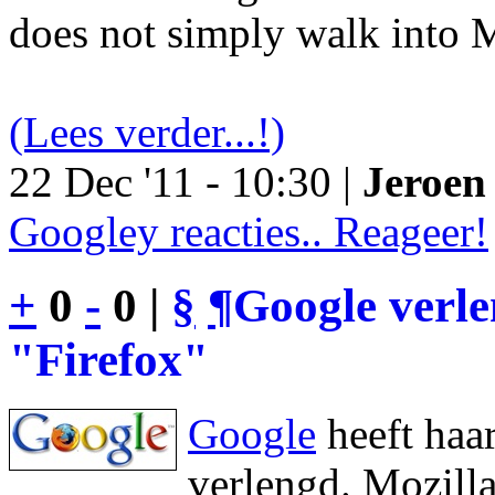
does not simply walk into M
(Lees verder...!)
22 Dec '11 - 10:30 |
Jeroen 
Googley reacties.. Reageer!
+
0
-
0 |
§
¶
Google verl
"Firefox"
Google
heeft haa
verlengd. Mozilla