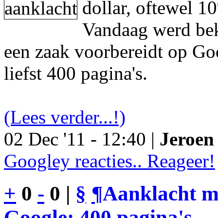
dollar, oftewel 1
Vandaag werd be
een zaak voorbereidt op Go
liefst 400 pagina's.
(Lees verder...!)
02 Dec '11 - 12:40 |
Jeroen 
Googley reacties.. Reageer!
+
0
-
0 |
§
¶
Aanklacht m
Google: 400 pagina's