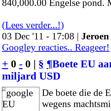
840,000.00 Engelse pond. M
(Lees verder...!)
03 Dec '11 - 17:08 |
Jeroen 
Googley reacties.. Reageer!
+
0
-
0 |
§
¶
Boete EU aan
miljard USD
De boete die de 
wegens machtsmis