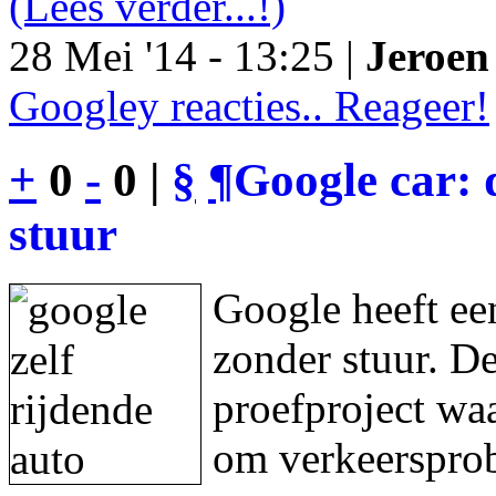
(Lees verder...!)
28 Mei '14 - 13:25 |
Jeroen 
Googley reacties.. Reageer!
+
0
-
0 |
§
¶
Google car: 
stuur
Google heeft een
zonder stuur. De
proefproject waa
om verkeersprob