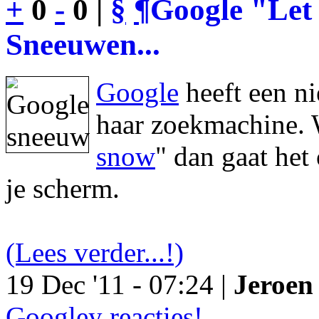
+
0
-
0 |
§
¶
Google "Let 
Sneeuwen...
Google
heeft een n
haar zoekmachine. 
snow
" dan gaat he
je scherm.
(Lees verder...!)
19 Dec '11 - 07:24 |
Jeroen 
Googley reacties!