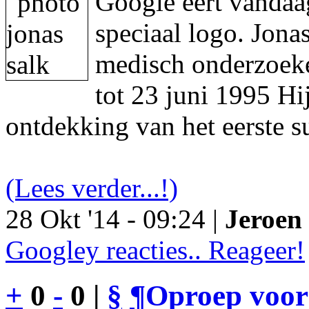
Google eert vandaa
speciaal logo. Jon
medisch onderzoeke
tot 23 juni 1995 Hi
ontdekking van het eerste s
(Lees verder...!)
28 Okt '14 - 09:24 |
Jeroen 
Googley reacties.. Reageer!
+
0
-
0 |
§
¶
Oproep voor