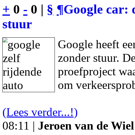
+
0
-
0 |
§
¶
Google car: 
stuur
Google heeft een
zonder stuur. De
proefproject waa
om verkeersprob
(Lees verder...!)
08:11 |
Jeroen van de Wiel