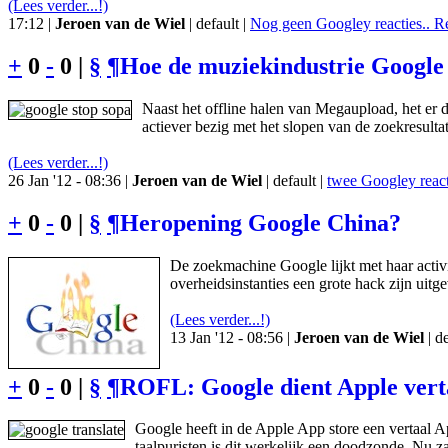
(Lees verder...!)
17:12 |
Jeroen van de Wiel
| default |
Nog geen Googley reacties.. R
+
0
-
0 |
§
¶
Hoe de muziekindustrie Google 
Naast het offline halen van Megaupload, het er
actiever bezig met het slopen van de zoekresul
(Lees verder...!)
26 Jan '12 - 08:36 |
Jeroen van de Wiel
| default |
twee Googley react
+
0
-
0 |
§
¶
Heropening Google China?
De zoekmachine Google lijkt met haar activi
overheidsinstanties een grote hack zijn uitg
(Lees verder...!)
13 Jan '12 - 08:56 |
Jeroen van de Wiel
| de
+
0
-
0 |
§
¶
ROFL: Google dient Apple vert
Google heeft in de Apple App store een vertaal 
taalpuristen is dit werkelijk een doodzonde. Nu zal