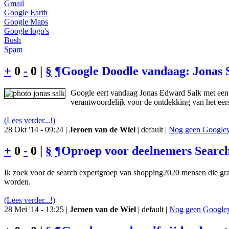
Gmail
Google Earth
Google Maps
Google logo's
Bush
Spam
+
0
-
0 |
§
¶
Google Doodle vandaag: Jonas 
Google eert vandaag Jonas Edward Salk met een 
verantwoordelijk voor de ontdekking van het eers
(Lees verder...!)
28 Okt '14 - 09:24 |
Jeroen van de Wiel
| default |
Nog geen Googley 
+
0
-
0 |
§
¶
Oproep voor deelnemers Searc
Ik zoek voor de search expertgroep van shopping2020 mensen die gr
worden.
(Lees verder...!)
28 Mei '14 - 13:25 |
Jeroen van de Wiel
| default |
Nog geen Googley 