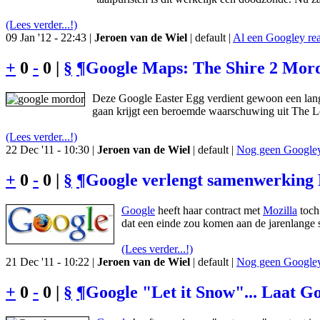
(Lees verder...!)
09 Jan '12 - 22:43 |
Jeroen van de Wiel
| default |
Al een Googley rea
+
0
-
0 |
§
¶
Google Maps: The Shire 2 Mordo
Deze Google Easter Egg verdient gewoon een lange
gaan krijgt een beroemde waarschuwing uit The Lo
(Lees verder...!)
22 Dec '11 - 10:30 |
Jeroen van de Wiel
| default |
Nog geen Googley 
+
0
-
0 |
§
¶
Google verlengt samenwerking 
Google
heeft haar contract met
Mozilla
toch 
dat een einde zou komen aan de jarenlange
(Lees verder...!)
21 Dec '11 - 10:22 |
Jeroen van de Wiel
| default |
Nog geen Googley 
+
0
-
0 |
§
¶
Google "Let it Snow"... Laat G