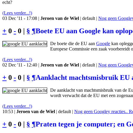
echt?
(Lees verder...!)
03 Dec '11 - 17:08 |
Jeroen van de Wiel
| default |
Nog geen Googley 
+
0
-
0 |
§
¶
Boete EU aan Google kan oplop
De boete die de EU aan
Google
kan oplegge
Europese Commissie een zaak voorbereidt op
(Lees verder...!)
02 Dec '11 - 12:40 |
Jeroen van de Wiel
| default |
Nog geen Googley 
+
0
-
0 |
§
¶
Aanklacht machtsmisbruik EU a
De aanklacht van machtsmisbruik van de Eur
wordt verwacht dat de EU met een zogenaam
(Lees verder...!)
10:53 |
Jeroen van de Wiel
| default |
Nog geen Googley reacties.. R
+
0
-
0 |
§
¶
Praten tegen je computer; en Goo