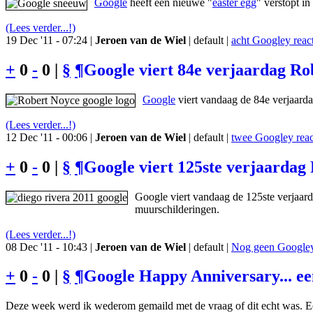
Google
heeft een nieuwe "
easter egg
" verstopt i
(Lees verder...!)
19 Dec '11 - 07:24 |
Jeroen van de Wiel
| default |
acht Googley react
+
0
-
0 |
§
¶
Google viert 84e verjaardag Rob
Google
viert vandaag de 84e verjaard
(Lees verder...!)
12 Dec '11 - 00:06 |
Jeroen van de Wiel
| default |
twee Googley reac
+
0
-
0 |
§
¶
Google viert 125ste verjaardag
Google viert vandaag de 125ste verjaar
muurschilderingen.
(Lees verder...!)
08 Dec '11 - 10:43 |
Jeroen van de Wiel
| default |
Nog geen Googley 
+
0
-
0 |
§
¶
Google Happy Anniversary... e
Deze week werd ik wederom gemaild met de vraag of dit echt was. Ee