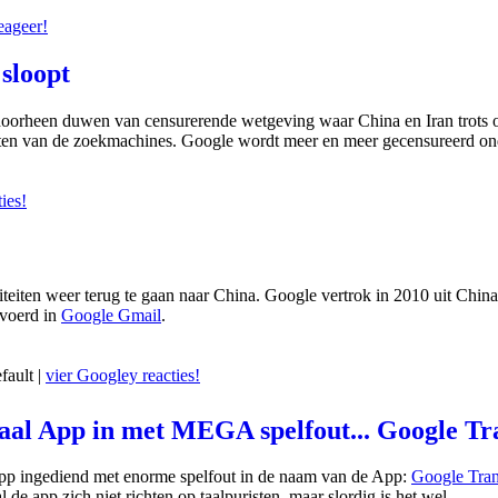
eageer!
sloopt
 doorheen duwen van censurerende wetgeving waar China en Iran trots
taten van de zoekmachines. Google wordt meer en meer gecensureerd on
ies!
teiten weer terug te gaan naar China. Google vertrok in 2010 uit Chin
evoerd in
Google Gmail
.
fault |
vier Googley reacties!
aal App in met MEGA spelfout... Google Tr
App ingediend met enorme spelfout in de naam van de App:
Google Tran
 de app zich niet richten op taalpuristen, maar slordig is het wel.