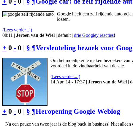
+
0
-
0 |
§
¶
Google car: de zelf rijdende au
Google heeft een zelf rijdende auto gela
lossen.
(Lees verder...!)
08:11 |
Jeroen van de Wiel
| default |
drie Googley reacties!
+
0
-
0 |
§
¶
Versleuteling bezoek voor Goog
Om het moeilijker te maken bezoekers van w
voordeel in de vindbaarheid van de site.
(Lees verder...!)
14 Apr '14 - 17:37 |
Jeroen van de Wiel
| d
+
0
-
0 |
§
¶
Heropening Google Weblog
Na een pauze van twee jaar is de blog back in business! Niet alleen