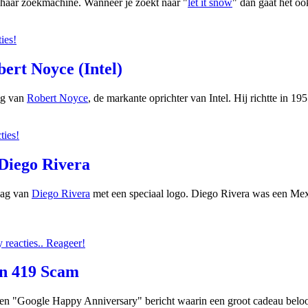
n haar zoekmachine. Wanneer je zoekt naar "
let it snow
" dan gaat het o
ies!
ert Noyce (Intel)
ag van
Robert Noyce
, de markante oprichter van Intel. Hij richtte in 
ties!
 Diego Rivera
dag van
Diego Rivera
met een speciaal logo. Diego Rivera was een Mex
reacties.. Reageer!
en 419 Scam
n "Google Happy Anniversary" bericht waarin een groot cadeau beloof