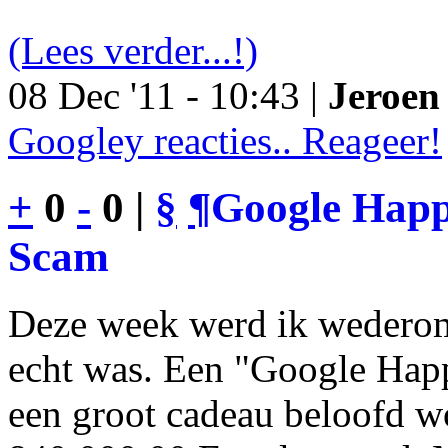
(Lees verder...!)
08 Dec '11 - 10:43 |
Jeroen 
Googley reacties.. Reageer!
+
0
-
0 |
§
¶
Google Happy
Scam
Deze week werd ik wederom
echt was. Een "Google Happ
een groot cadeau beloofd wo