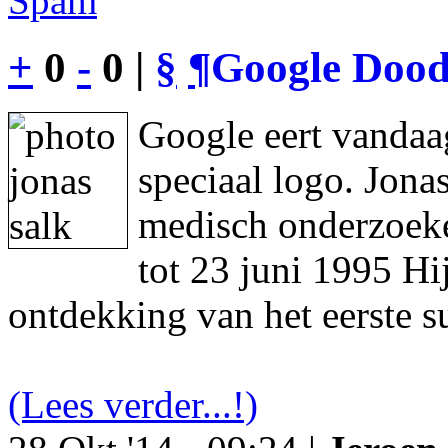
Spam
+
0
-
0 |
§
¶
Google Dood
Google eert vandaa
speciaal logo. Jon
medisch onderzoeke
tot 23 juni 1995 Hi
ontdekking van het eerste s
(Lees verder...!)