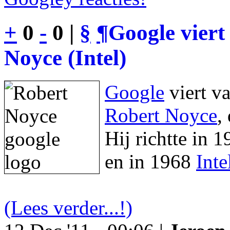
+
0
-
0 |
§
¶
Google viert
Noyce (Intel)
Google
viert v
Robert Noyce
,
Hij richtte in 
en in 1968
Inte
(Lees verder...!)