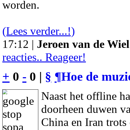
worden.
(Lees verder...!)
17:12 |
Jeroen van de Wiel
reacties.. Reageer!
+
0
-
0 |
§
¶
Hoe de muzie
Naast het offline h
doorheen duwen va
China en Iran trot