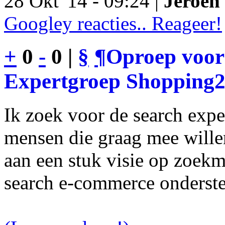
28 Okt '14 - 09:24 |
Jeroen 
Googley reacties.. Reageer!
+
0
-
0 |
§
¶
Oproep voor
Expertgroep Shopping
Ik zoek voor de search exp
mensen die graag mee will
aan een stuk visie op zoekm
search e-commerce onderst