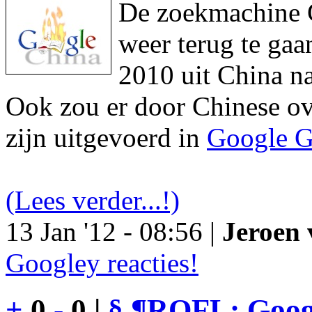
De zoekmachine Go
weer terug te gaa
2010 uit China na
Ook zou er door Chinese ove
zijn uitgevoerd in
Google G
(Lees verder...!)
13 Jan '12 - 08:56 |
Jeroen 
Googley reacties!
+
0
-
0 |
§
¶
ROFL: Googl