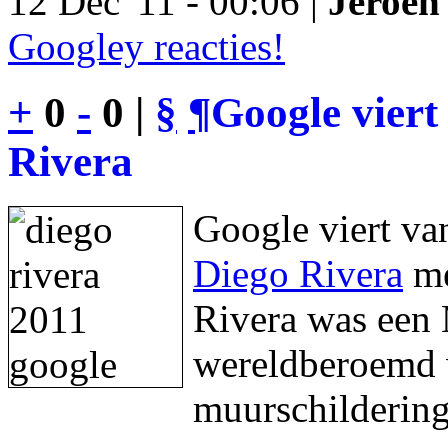
12 Dec '11 - 00:06 |
Jeroen 
Googley reacties!
+
0
-
0 |
§
¶
Google viert
Rivera
Google viert va
Diego Rivera
me
Rivera was een 
wereldberoemd w
muurschildering