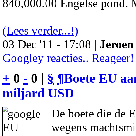
840,000.00 Engelse pond. M
(Lees verder...!)
03 Dec '11 - 17:08 |
Jeroen 
Googley reacties.. Reageer!
+
0
-
0 |
§
¶
Boete EU aan
miljard USD
De boete die de 
wegens machtsmis