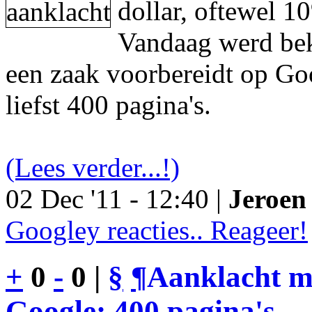
dollar, oftewel 1
Vandaag werd be
een zaak voorbereidt op Go
liefst 400 pagina's.
(Lees verder...!)
02 Dec '11 - 12:40 |
Jeroen 
Googley reacties.. Reageer!
+
0
-
0 |
§
¶
Aanklacht m
Google: 400 pagina's