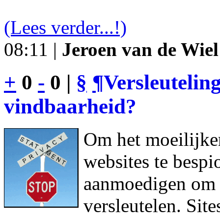
(Lees verder...!)
08:11 |
Jeroen van de Wiel
+
0
-
0 |
§
¶
Versleutelin
vindbaarheid?
Om het moeilijke
websites te bespi
aanmoedigen om h
versleutelen. Sit