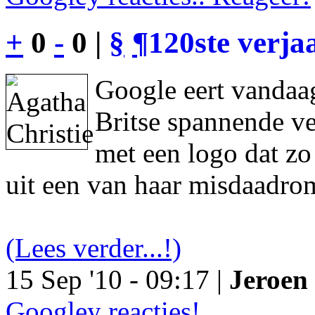
+
0
-
0 |
§
¶
120ste verja
Google eert vandaag
Britse spannende ve
met een logo dat z
uit een van haar misdaadro
(Lees verder...!)
15 Sep '10 - 09:17 |
Jeroen 
Googley reacties!