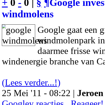
+
0
-
0 |
§
¶
Google inves
windmolens
Google gaat een g
windmolenpark in
daarmee frisse wi
windenergie branche van Ca
(Lees verder...!)
25 Mei '11 - 08:22 |
Jeroen 
Googley reacties.. Reageer!