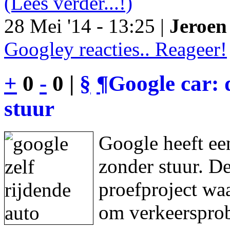
(Lees verder...!)
28 Mei '14 - 13:25 |
Jeroen 
Googley reacties.. Reageer!
+
0
-
0 |
§
¶
Google car: 
stuur
Google heeft een
zonder stuur. De
proefproject waa
om verkeersprob