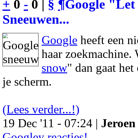
+
0
-
0 |
§
¶
Google "Let 
Sneeuwen...
Google
heeft een n
haar zoekmachine. 
snow
" dan gaat he
je scherm.
(Lees verder...!)
19 Dec '11 - 07:24 |
Jeroen 
Googley reacties!