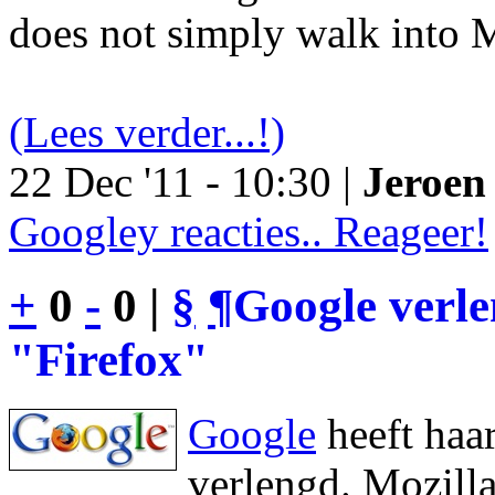
does not simply walk into M
(Lees verder...!)
22 Dec '11 - 10:30 |
Jeroen 
Googley reacties.. Reageer!
+
0
-
0 |
§
¶
Google verl
"Firefox"
Google
heeft haa
verlengd. Mozilla