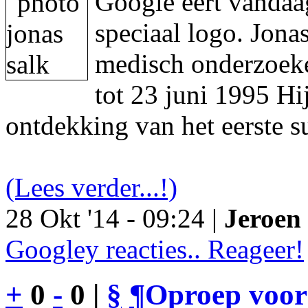
Google eert vandaa
speciaal logo. Jon
medisch onderzoeke
tot 23 juni 1995 Hi
ontdekking van het eerste s
(Lees verder...!)
28 Okt '14 - 09:24 |
Jeroen 
Googley reacties.. Reageer!
+
0
-
0 |
§
¶
Oproep voor