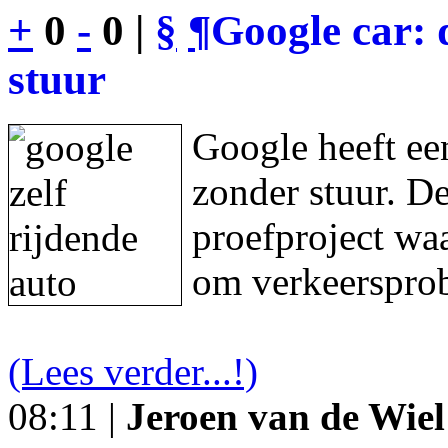
+
0
-
0 |
§
¶
Google car: 
stuur
Google heeft een
zonder stuur. De
proefproject waa
om verkeersprob
(Lees verder...!)
08:11 |
Jeroen van de Wiel