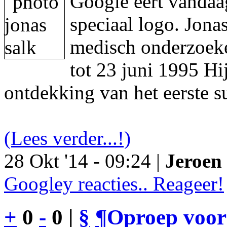
Google eert vandaa
speciaal logo. Jon
medisch onderzoeke
tot 23 juni 1995 Hi
ontdekking van het eerste s
(Lees verder...!)
28 Okt '14 - 09:24 |
Jeroen 
Googley reacties.. Reageer!
+
0
-
0 |
§
¶
Oproep voor