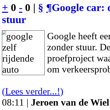
+
0
-
0 |
§
¶
Google car: 
stuur
Google heeft een
zonder stuur. De
proefproject waa
om verkeersprob
(Lees verder...!)
08:11 |
Jeroen van de Wiel