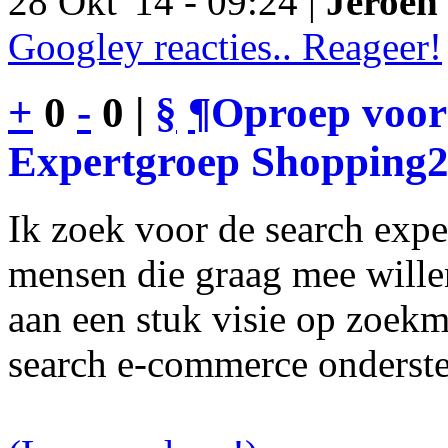
28 Okt '14 - 09:24 |
Jeroen 
Googley reacties.. Reageer!
+
0
-
0 |
§
¶
Oproep voor
Expertgroep Shopping
Ik zoek voor de search exp
mensen die graag mee will
aan een stuk visie op zoekm
search e-commerce onderst