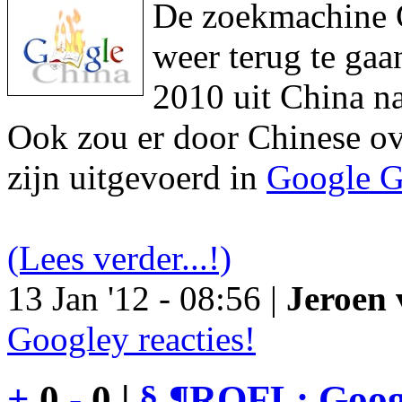
De zoekmachine Go
weer terug te gaa
2010 uit China na
Ook zou er door Chinese ove
zijn uitgevoerd in
Google G
(Lees verder...!)
13 Jan '12 - 08:56 |
Jeroen 
Googley reacties!
+
0
-
0 |
§
¶
ROFL: Googl