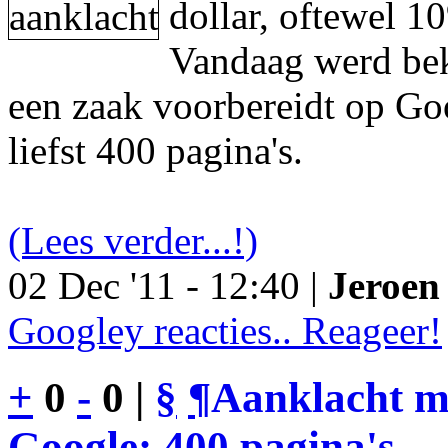
dollar, oftewel 1
Vandaag werd be
een zaak voorbereidt op Go
liefst 400 pagina's.
(Lees verder...!)
02 Dec '11 - 12:40 |
Jeroen 
Googley reacties.. Reageer!
+
0
-
0 |
§
¶
Aanklacht m
Google: 400 pagina's