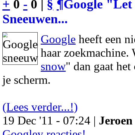
+
0
-
0 |
§
¶
Google "Let 
Sneeuwen...
Google
heeft een n
haar zoekmachine. 
snow
" dan gaat he
je scherm.
(Lees verder...!)
19 Dec '11 - 07:24 |
Jeroen 
Googley reacties!