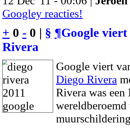
12 Dec '11 - 00:06 |
Jeroen 
Googley reacties!
+
0
-
0 |
§
¶
Google viert
Rivera
Google viert va
Diego Rivera
me
Rivera was een 
wereldberoemd w
muurschildering