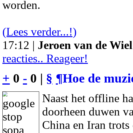
worden.
(Lees verder...!)
17:12 |
Jeroen van de Wiel
reacties.. Reageer!
+
0
-
0 |
§
¶
Hoe de muzie
Naast het offline h
doorheen duwen va
China en Iran trot