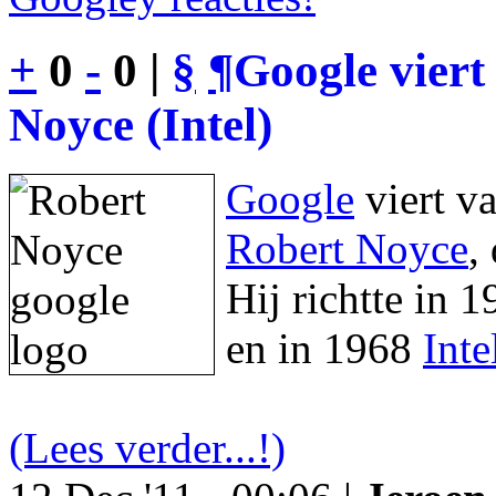
+
0
-
0 |
§
¶
Google viert
Noyce (Intel)
Google
viert v
Robert Noyce
,
Hij richtte in 
en in 1968
Inte
(Lees verder...!)