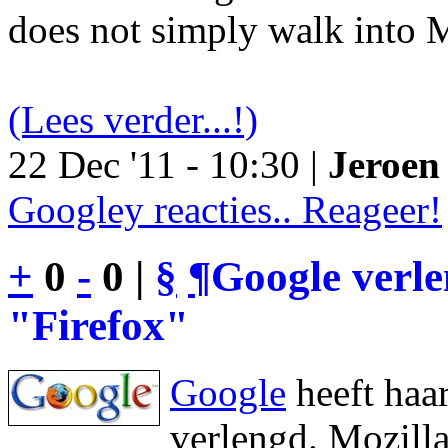
does not simply walk into M
(Lees verder...!)
22 Dec '11 - 10:30 |
Jeroen 
Googley reacties.. Reageer!
+
0
-
0 |
§
¶
Google verl
"Firefox"
Google
heeft haa
verlengd. Mozilla