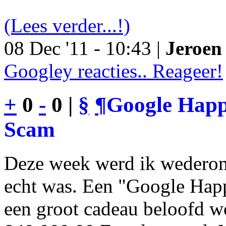
(Lees verder...!)
08 Dec '11 - 10:43 |
Jeroen 
Googley reacties.. Reageer!
+
0
-
0 |
§
¶
Google Happy
Scam
Deze week werd ik wederom
echt was. Een "Google Happ
een groot cadeau beloofd wo