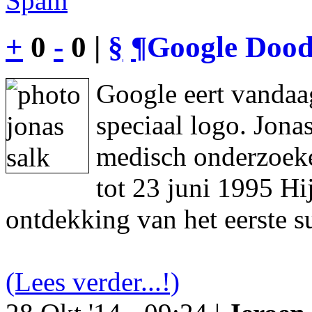
Spam
+
0
-
0 |
§
¶
Google Dood
Google eert vandaa
speciaal logo. Jon
medisch onderzoeke
tot 23 juni 1995 Hi
ontdekking van het eerste s
(Lees verder...!)