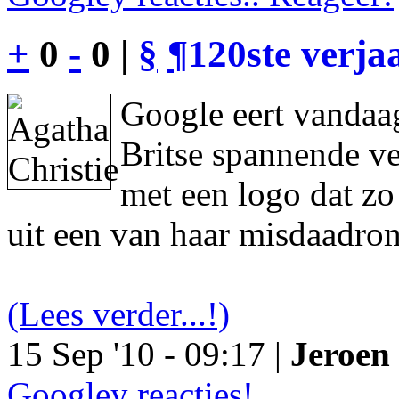
+
0
-
0 |
§
¶
120ste verja
Google eert vandaag
Britse spannende ve
met een logo dat z
uit een van haar misdaadro
(Lees verder...!)
15 Sep '10 - 09:17 |
Jeroen 
Googley reacties!