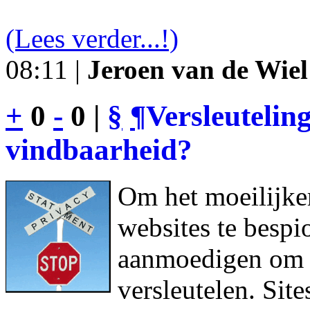
(Lees verder...!)
08:11 |
Jeroen van de Wiel
+
0
-
0 |
§
¶
Versleutelin
vindbaarheid?
Om het moeilijke
websites te bespi
aanmoedigen om h
versleutelen. Sit