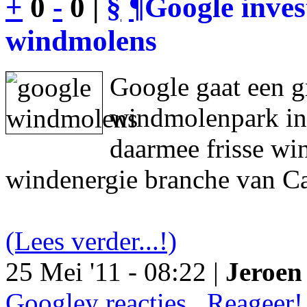
+
0
-
0 |
§
¶
Google inves
windmolens
Google gaat een g
windmolenpark in
daarmee frisse wi
windenergie branche van Ca
(Lees verder...!)
25 Mei '11 - 08:22 |
Jeroen 
Googley reacties.. Reageer!