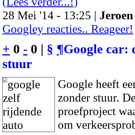
(Lees verder...!)
28 Mei '14 - 13:25 |
Jeroen 
Googley reacties.. Reageer!
+
0
-
0 |
§
¶
Google car: 
stuur
Google heeft een
zonder stuur. De
proefproject waa
om verkeersprob