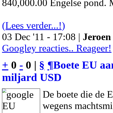
840,000.00 Engelse pond. M
(Lees verder...!)
03 Dec '11 - 17:08 |
Jeroen 
Googley reacties.. Reageer!
+
0
-
0 |
§
¶
Boete EU aan
miljard USD
De boete die de 
wegens machtsmis