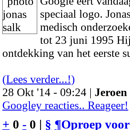
Google eert vandaa
speciaal logo. Jon
medisch onderzoeke
tot 23 juni 1995 Hi
ontdekking van het eerste s
(Lees verder...!)
28 Okt '14 - 09:24 |
Jeroen 
Googley reacties.. Reageer!
+
0
-
0 |
§
¶
Oproep voor