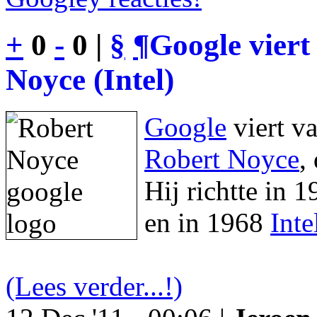
+
0
-
0 |
§
¶
Google viert
Noyce (Intel)
Google
viert v
Robert Noyce
,
Hij richtte in 
en in 1968
Inte
(Lees verder...!)