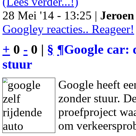
(Lees verder...!)
28 Mei '14 - 13:25 |
Jeroen 
Googley reacties.. Reageer!
+
0
-
0 |
§
¶
Google car: 
stuur
Google heeft een
zonder stuur. De
proefproject waa
om verkeersprob