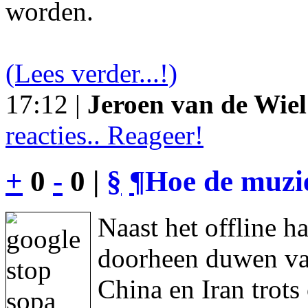
worden.
(Lees verder...!)
17:12 |
Jeroen van de Wiel
reacties.. Reageer!
+
0
-
0 |
§
¶
Hoe de muzie
Naast het offline h
doorheen duwen va
China en Iran trot