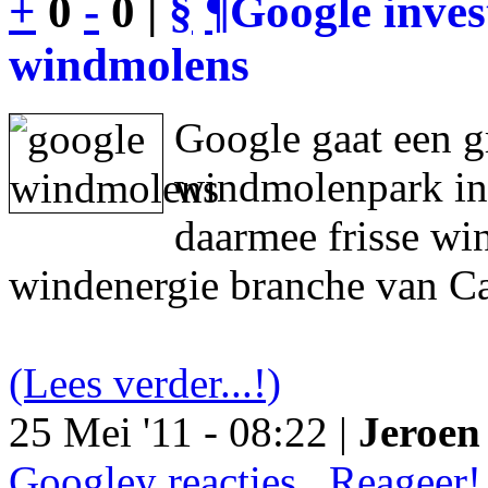
+
0
-
0 |
§
¶
Google inves
windmolens
Google gaat een g
windmolenpark in
daarmee frisse wi
windenergie branche van Ca
(Lees verder...!)
25 Mei '11 - 08:22 |
Jeroen 
Googley reacties.. Reageer!