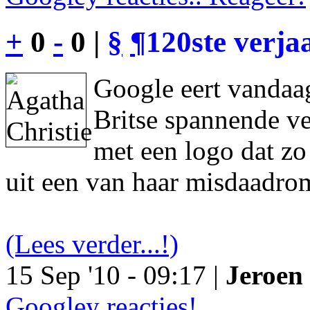
+
0
-
0 |
§
¶
120ste verja
Google eert vandaag
Britse spannende ve
met een logo dat z
uit een van haar misdaadro
(Lees verder...!)
15 Sep '10 - 09:17 |
Jeroen 
Googley reacties!