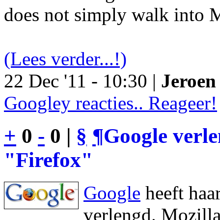
does not simply walk into M
(Lees verder...!)
22 Dec '11 - 10:30 |
Jeroen 
Googley reacties.. Reageer!
+
0
-
0 |
§
¶
Google verl
"Firefox"
Google
heeft haa
verlengd. Mozilla