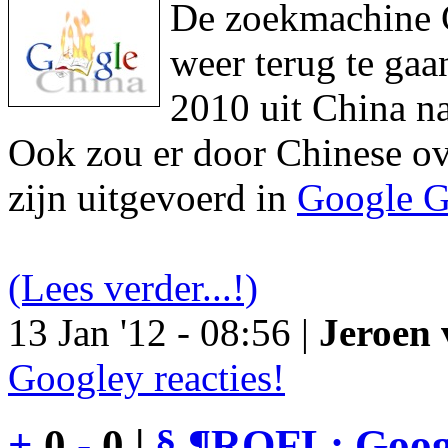
De zoekmachine Go
weer terug te gaa
2010 uit China na
Ook zou er door Chinese ove
zijn uitgevoerd in
Google G
(Lees verder...!)
13 Jan '12 - 08:56 |
Jeroen 
Googley reacties!
+
0
-
0 |
§
¶
ROFL: Googl