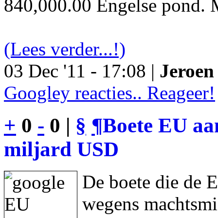
840,000.00 Engelse pond. M
(Lees verder...!)
03 Dec '11 - 17:08 |
Jeroen 
Googley reacties.. Reageer!
+
0
-
0 |
§
¶
Boete EU aan
miljard USD
De boete die de 
wegens machtsmis