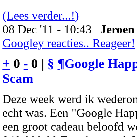
(Lees verder...!)
08 Dec '11 - 10:43 |
Jeroen 
Googley reacties.. Reageer!
+
0
-
0 |
§
¶
Google Happy
Scam
Deze week werd ik wederom
echt was. Een "Google Happ
een groot cadeau beloofd wo