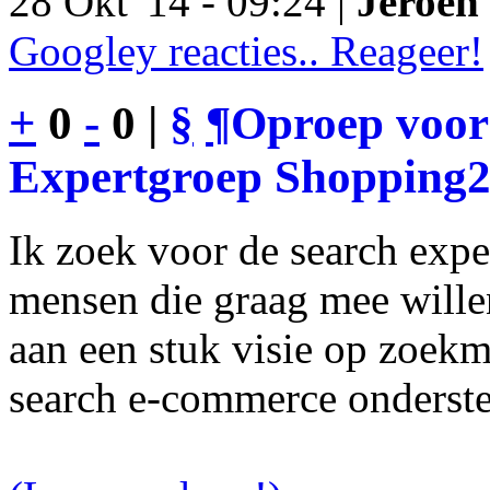
28 Okt '14 - 09:24 |
Jeroen 
Googley reacties.. Reageer!
+
0
-
0 |
§
¶
Oproep voor
Expertgroep Shopping
Ik zoek voor de search exp
mensen die graag mee will
aan een stuk visie op zoekm
search e-commerce onderst