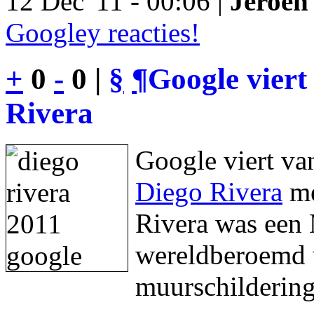
12 Dec '11 - 00:06 |
Jeroen 
Googley reacties!
+
0
-
0 |
§
¶
Google viert
Rivera
Google viert va
Diego Rivera
me
Rivera was een 
wereldberoemd w
muurschildering