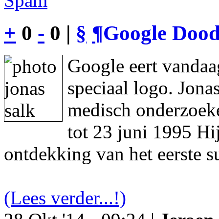
Spam
+
0
-
0 |
§
¶
Google Dood
Google eert vandaa
speciaal logo. Jon
medisch onderzoeke
tot 23 juni 1995 Hi
ontdekking van het eerste s
(Lees verder...!)