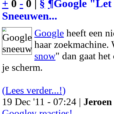
+
0
-
0 |
§
¶
Google "Let 
Sneeuwen...
Google
heeft een n
haar zoekmachine. 
snow
" dan gaat he
je scherm.
(Lees verder...!)
19 Dec '11 - 07:24 |
Jeroen 
Googley reacties!