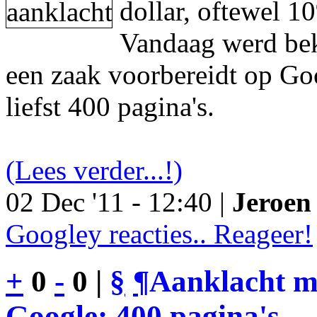
dollar, oftewel 1
Vandaag werd be
een zaak voorbereidt op Go
liefst 400 pagina's.
(Lees verder...!)
02 Dec '11 - 12:40 |
Jeroen 
Googley reacties.. Reageer!
+
0
-
0 |
§
¶
Aanklacht m
Google: 400 pagina's