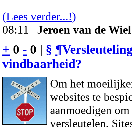
(Lees verder...!)
08:11 |
Jeroen van de Wiel
+
0
-
0 |
§
¶
Versleutelin
vindbaarheid?
Om het moeilijke
websites te bespi
aanmoedigen om h
versleutelen. Sit