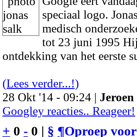
Google eert vandaa
speciaal logo. Jon
medisch onderzoeke
tot 23 juni 1995 Hi
ontdekking van het eerste s
(Lees verder...!)
28 Okt '14 - 09:24 |
Jeroen 
Googley reacties.. Reageer!
+
0
-
0 |
§
¶
Oproep voor