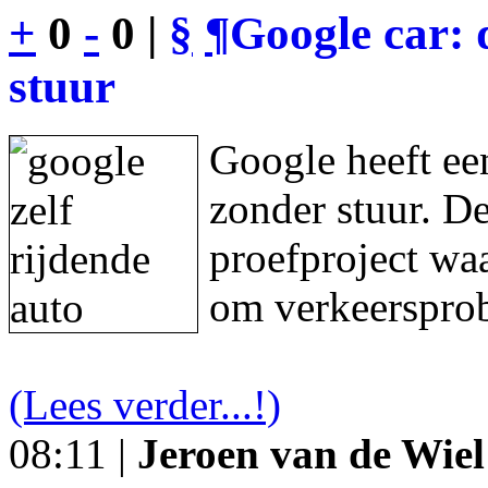
+
0
-
0 |
§
¶
Google car: 
stuur
Google heeft een
zonder stuur. De
proefproject waa
om verkeersprob
(Lees verder...!)
08:11 |
Jeroen van de Wiel