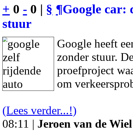
+
0
-
0 |
§
¶
Google car: 
stuur
Google heeft een
zonder stuur. De
proefproject waa
om verkeersprob
(Lees verder...!)
08:11 |
Jeroen van de Wiel