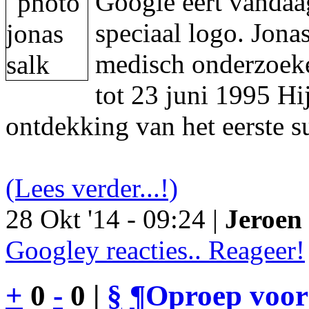
Google eert vandaa
speciaal logo. Jon
medisch onderzoeke
tot 23 juni 1995 Hi
ontdekking van het eerste s
(Lees verder...!)
28 Okt '14 - 09:24 |
Jeroen 
Googley reacties.. Reageer!
+
0
-
0 |
§
¶
Oproep voor