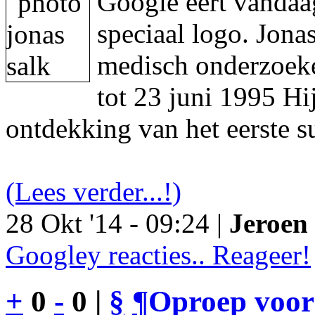
Google eert vandaa
speciaal logo. Jon
medisch onderzoeke
tot 23 juni 1995 Hi
ontdekking van het eerste s
(Lees verder...!)
28 Okt '14 - 09:24 |
Jeroen 
Googley reacties.. Reageer!
+
0
-
0 |
§
¶
Oproep voor