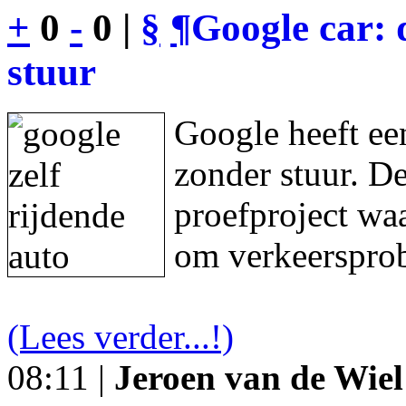
+
0
-
0 |
§
¶
Google car: 
stuur
Google heeft een
zonder stuur. De
proefproject waa
om verkeersprob
(Lees verder...!)
08:11 |
Jeroen van de Wiel