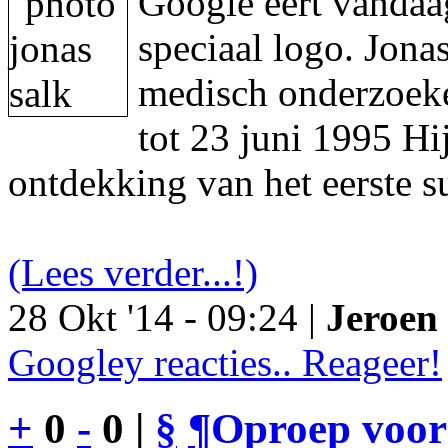
Google eert vandaa
speciaal logo. Jon
medisch onderzoeke
tot 23 juni 1995 Hi
ontdekking van het eerste s
(Lees verder...!)
28 Okt '14 - 09:24 |
Jeroen 
Googley reacties.. Reageer!
+
0
-
0 |
§
¶
Oproep voor