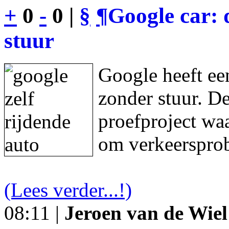
+
0
-
0 |
§
¶
Google car: 
stuur
Google heeft een
zonder stuur. De
proefproject waa
om verkeersprob
(Lees verder...!)
08:11 |
Jeroen van de Wiel