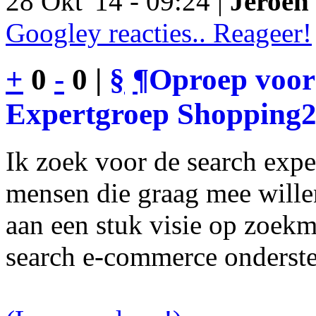
28 Okt '14 - 09:24 |
Jeroen 
Googley reacties.. Reageer!
+
0
-
0 |
§
¶
Oproep voor
Expertgroep Shopping
Ik zoek voor de search exp
mensen die graag mee will
aan een stuk visie op zoekm
search e-commerce onderst