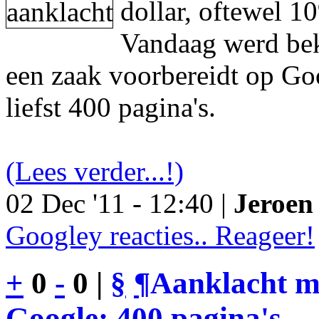
dollar, oftewel 1
Vandaag werd be
een zaak voorbereidt op Go
liefst 400 pagina's.
(Lees verder...!)
02 Dec '11 - 12:40 |
Jeroen 
Googley reacties.. Reageer!
+
0
-
0 |
§
¶
Aanklacht m
Google: 400 pagina's