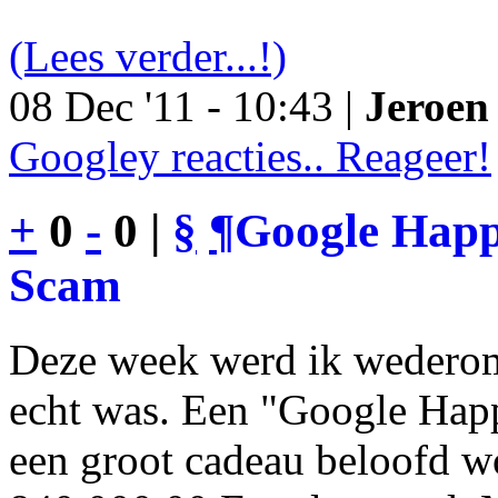
(Lees verder...!)
08 Dec '11 - 10:43 |
Jeroen 
Googley reacties.. Reageer!
+
0
-
0 |
§
¶
Google Happy
Scam
Deze week werd ik wederom
echt was. Een "Google Happ
een groot cadeau beloofd wo