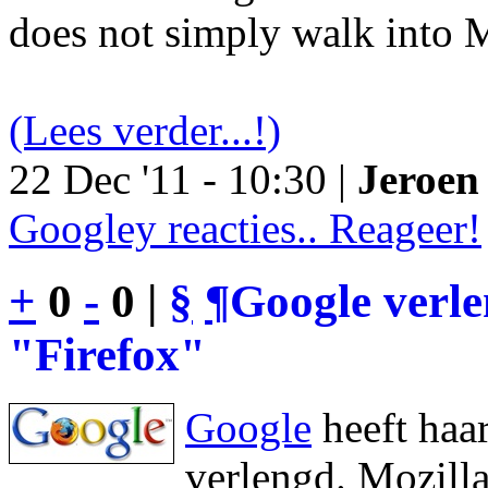
does not simply walk into M
(Lees verder...!)
22 Dec '11 - 10:30 |
Jeroen 
Googley reacties.. Reageer!
+
0
-
0 |
§
¶
Google verl
"Firefox"
Google
heeft haa
verlengd. Mozilla