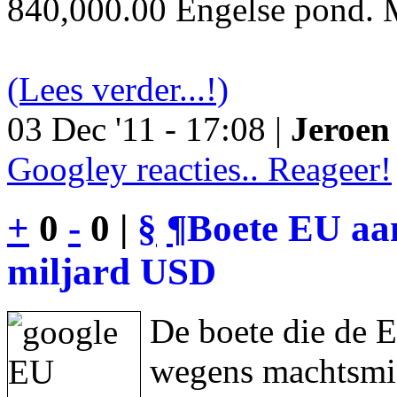
840,000.00 Engelse pond. M
(Lees verder...!)
03 Dec '11 - 17:08 |
Jeroen 
Googley reacties.. Reageer!
+
0
-
0 |
§
¶
Boete EU aan
miljard USD
De boete die de 
wegens machtsmis