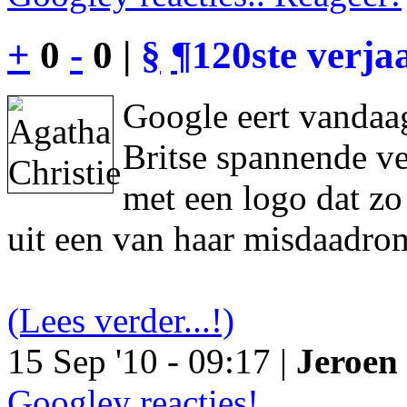
+
0
-
0 |
§
¶
120ste verja
Google eert vandaag
Britse spannende ve
met een logo dat z
uit een van haar misdaadro
(Lees verder...!)
15 Sep '10 - 09:17 |
Jeroen 
Googley reacties!