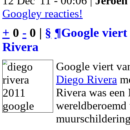
12 Dec '11 - 00:06 |
Jeroen 
Googley reacties!
+
0
-
0 |
§
¶
Google viert
Rivera
Google viert va
Diego Rivera
me
Rivera was een 
wereldberoemd w
muurschildering