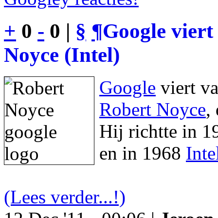
+
0
-
0 |
§
¶
Google viert
Noyce (Intel)
Google
viert v
Robert Noyce
,
Hij richtte in 
en in 1968
Inte
(Lees verder...!)