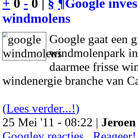
+
0
-
0 |
§
¶
Google inves
windmolens
Google gaat een g
windmolenpark in
daarmee frisse wi
windenergie branche van Ca
(Lees verder...!)
25 Mei '11 - 08:22 |
Jeroen 
Googley reacties.. Reageer!