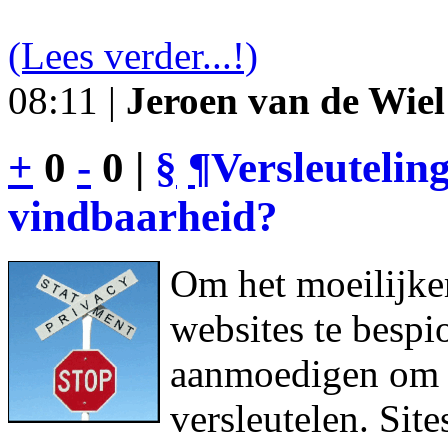
(Lees verder...!)
08:11 |
Jeroen van de Wiel
+
0
-
0 |
§
¶
Versleutelin
vindbaarheid?
Om het moeilijke
websites te bespi
aanmoedigen om h
versleutelen. Sit