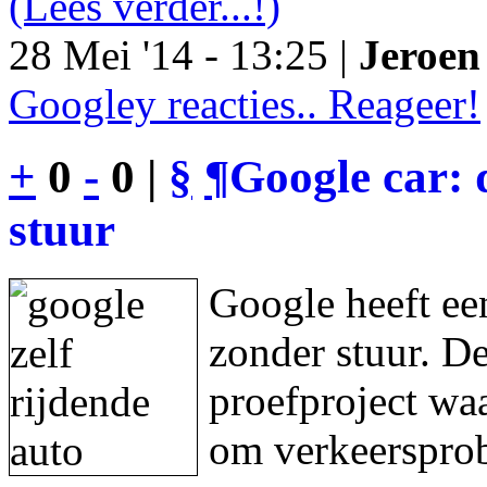
(Lees verder...!)
28 Mei '14 - 13:25 |
Jeroen 
Googley reacties.. Reageer!
+
0
-
0 |
§
¶
Google car: 
stuur
Google heeft een
zonder stuur. De
proefproject waa
om verkeersprob