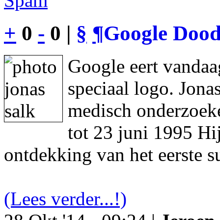
Spam
+
0
-
0 |
§
¶
Google Dood
Google eert vandaa
speciaal logo. Jon
medisch onderzoeke
tot 23 juni 1995 Hi
ontdekking van het eerste s
(Lees verder...!)