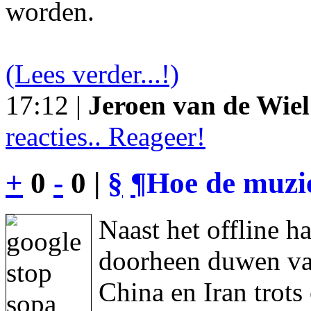
worden.
(Lees verder...!)
17:12 |
Jeroen van de Wiel
reacties.. Reageer!
+
0
-
0 |
§
¶
Hoe de muzie
Naast het offline h
doorheen duwen va
China en Iran trot