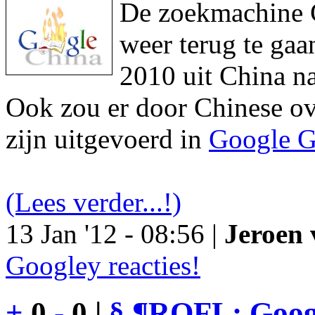
De zoekmachine Go
weer terug te gaa
2010 uit China na
Ook zou er door Chinese ove
zijn uitgevoerd in
Google G
(Lees verder...!)
13 Jan '12 - 08:56 |
Jeroen 
Googley reacties!
+
0
-
0 |
§
¶
ROFL: Googl