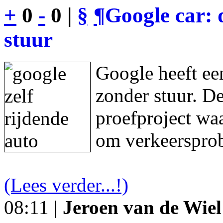
+
0
-
0 |
§
¶
Google car: 
stuur
Google heeft een
zonder stuur. De
proefproject waa
om verkeersprob
(Lees verder...!)
08:11 |
Jeroen van de Wiel