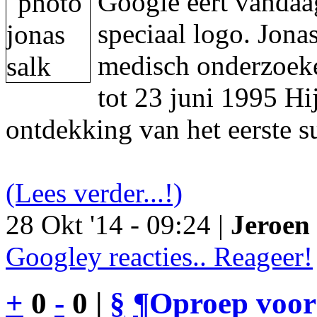
Google eert vandaa
speciaal logo. Jon
medisch onderzoeke
tot 23 juni 1995 Hi
ontdekking van het eerste s
(Lees verder...!)
28 Okt '14 - 09:24 |
Jeroen 
Googley reacties.. Reageer!
+
0
-
0 |
§
¶
Oproep voor