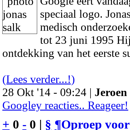
Google eert vandaa
speciaal logo. Jon
medisch onderzoeke
tot 23 juni 1995 Hi
ontdekking van het eerste s
(Lees verder...!)
28 Okt '14 - 09:24 |
Jeroen 
Googley reacties.. Reageer!
+
0
-
0 |
§
¶
Oproep voor