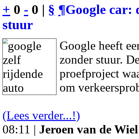
+
0
-
0 |
§
¶
Google car: 
stuur
Google heeft een
zonder stuur. De
proefproject waa
om verkeersprob
(Lees verder...!)
08:11 |
Jeroen van de Wiel