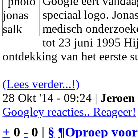
Google eert vandaa
speciaal logo. Jon
medisch onderzoeke
tot 23 juni 1995 Hi
ontdekking van het eerste s
(Lees verder...!)
28 Okt '14 - 09:24 |
Jeroen 
Googley reacties.. Reageer!
+
0
-
0 |
§
¶
Oproep voor