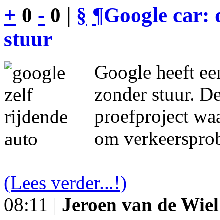
+
0
-
0 |
§
¶
Google car: 
stuur
Google heeft een
zonder stuur. De
proefproject waa
om verkeersprob
(Lees verder...!)
08:11 |
Jeroen van de Wiel