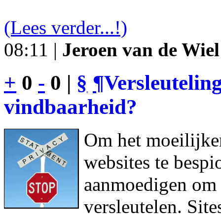
(Lees verder...!)
08:11 |
Jeroen van de Wiel
+
0
-
0 |
§
¶
Versleutelin
vindbaarheid?
Om het moeilijke
websites te bespi
aanmoedigen om h
versleutelen. Sit