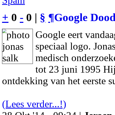
Spam
+
0
-
0 |
§
¶
Google Dood
Google eert vandaa
speciaal logo. Jon
medisch onderzoeke
tot 23 juni 1995 Hi
ontdekking van het eerste s
(Lees verder...!)