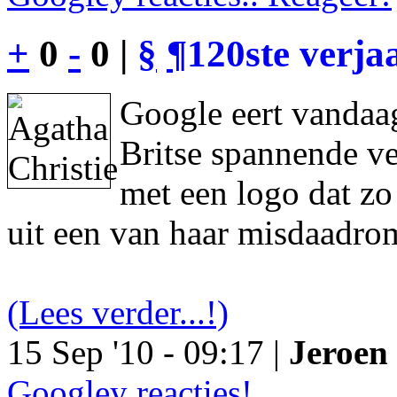
+
0
-
0 |
§
¶
120ste verja
Google eert vandaag
Britse spannende ve
met een logo dat z
uit een van haar misdaadro
(Lees verder...!)
15 Sep '10 - 09:17 |
Jeroen 
Googley reacties!