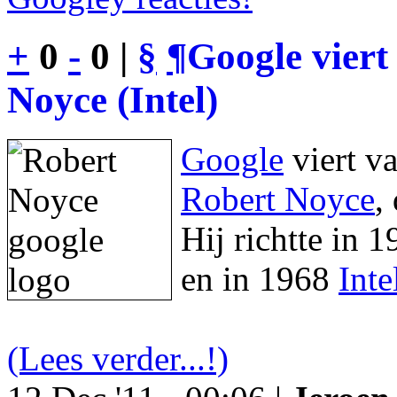
+
0
-
0 |
§
¶
Google viert
Noyce (Intel)
Google
viert v
Robert Noyce
,
Hij richtte in 
en in 1968
Inte
(Lees verder...!)