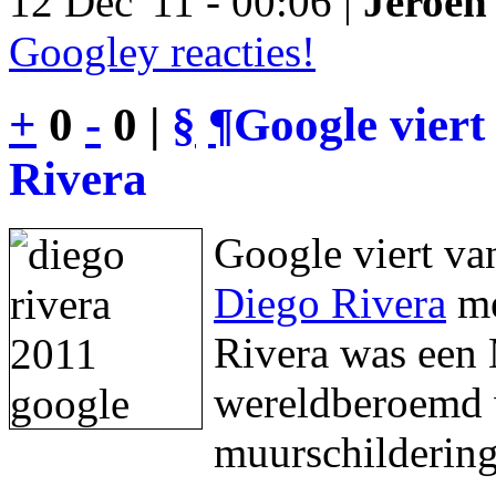
12 Dec '11 - 00:06 |
Jeroen 
Googley reacties!
+
0
-
0 |
§
¶
Google viert
Rivera
Google viert va
Diego Rivera
me
Rivera was een 
wereldberoemd w
muurschildering