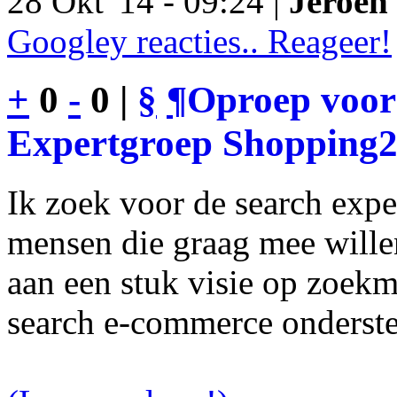
28 Okt '14 - 09:24 |
Jeroen 
Googley reacties.. Reageer!
+
0
-
0 |
§
¶
Oproep voor
Expertgroep Shopping
Ik zoek voor de search exp
mensen die graag mee will
aan een stuk visie op zoekm
search e-commerce onderst