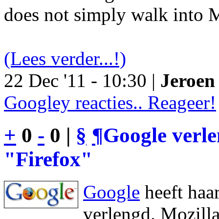
does not simply walk into M
(Lees verder...!)
22 Dec '11 - 10:30 |
Jeroen 
Googley reacties.. Reageer!
+
0
-
0 |
§
¶
Google verl
"Firefox"
Google
heeft haa
verlengd. Mozilla