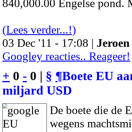
840,000.00 Engelse pond. M
(Lees verder...!)
03 Dec '11 - 17:08 |
Jeroen 
Googley reacties.. Reageer!
+
0
-
0 |
§
¶
Boete EU aan
miljard USD
De boete die de 
wegens machtsmis