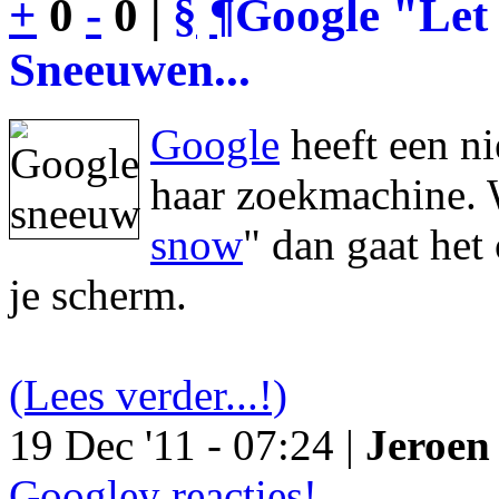
+
0
-
0 |
§
¶
Google "Let 
Sneeuwen...
Google
heeft een n
haar zoekmachine. 
snow
" dan gaat he
je scherm.
(Lees verder...!)
19 Dec '11 - 07:24 |
Jeroen 
Googley reacties!