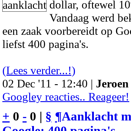
dollar, oftewel 1
Vandaag werd be
een zaak voorbereidt op Go
liefst 400 pagina's.
(Lees verder...!)
02 Dec '11 - 12:40 |
Jeroen 
Googley reacties.. Reageer!
+
0
-
0 |
§
¶
Aanklacht m
Google: 400 pagina's