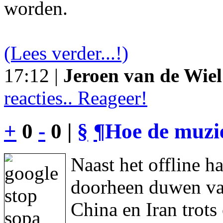
worden.
(Lees verder...!)
17:12 |
Jeroen van de Wiel
reacties.. Reageer!
+
0
-
0 |
§
¶
Hoe de muzie
Naast het offline h
doorheen duwen va
China en Iran trot