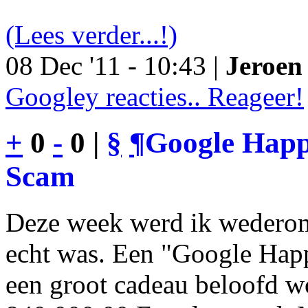
(Lees verder...!)
08 Dec '11 - 10:43 |
Jeroen 
Googley reacties.. Reageer!
+
0
-
0 |
§
¶
Google Happy
Scam
Deze week werd ik wederom
echt was. Een "Google Happ
een groot cadeau beloofd wo