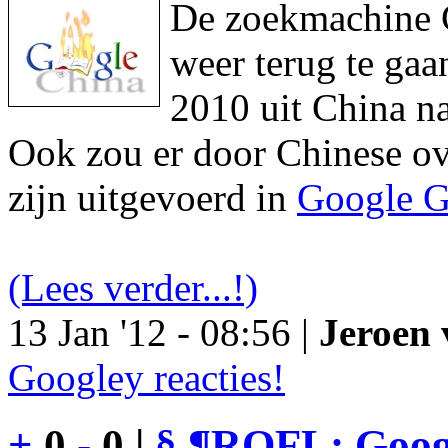
De zoekmachine Go
weer terug te gaa
2010 uit China na
Ook zou er door Chinese ove
zijn uitgevoerd in
Google G
(Lees verder...!)
13 Jan '12 - 08:56 |
Jeroen 
Googley reacties!
+
0
-
0 |
§
¶
ROFL: Googl