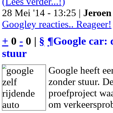
(Lees verder...!)
28 Mei '14 - 13:25 |
Jeroen 
Googley reacties.. Reageer!
+
0
-
0 |
§
¶
Google car: 
stuur
Google heeft een
zonder stuur. De
proefproject waa
om verkeersprob