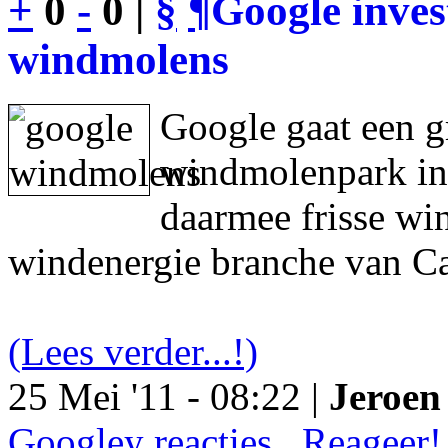
+
0
-
0 |
§
¶
Google inves
windmolens
Google gaat een g
windmolenpark in
daarmee frisse wi
windenergie branche van Ca
(Lees verder...!)
25 Mei '11 - 08:22 |
Jeroen 
Googley reacties.. Reageer!