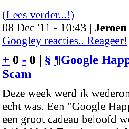
(Lees verder...!)
08 Dec '11 - 10:43 |
Jeroen 
Googley reacties.. Reageer!
+
0
-
0 |
§
¶
Google Happy
Scam
Deze week werd ik wederom
echt was. Een "Google Happ
een groot cadeau beloofd wo