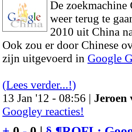
De zoekmachine Go
weer terug te gaa
2010 uit China na
Ook zou er door Chinese ove
zijn uitgevoerd in
Google G
(Lees verder...!)
13 Jan '12 - 08:56 |
Jeroen 
Googley reacties!
+
0
-
0 |
§
¶
ROFL: Googl