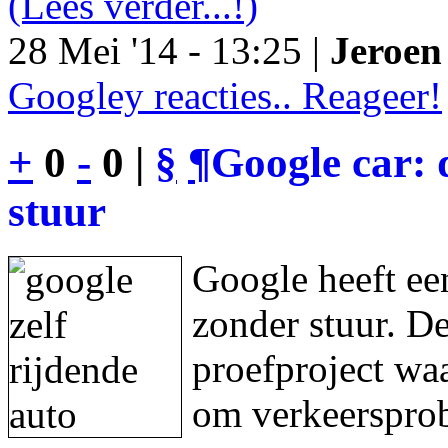
(Lees verder...!)
28 Mei '14 - 13:25 |
Jeroen 
Googley reacties.. Reageer!
+
0
-
0 |
§
¶
Google car: 
stuur
Google heeft een
zonder stuur. De
proefproject waa
om verkeersprob