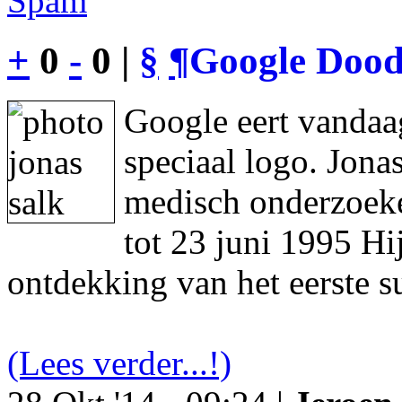
Spam
+
0
-
0 |
§
¶
Google Dood
Google eert vandaa
speciaal logo. Jon
medisch onderzoeke
tot 23 juni 1995 Hi
ontdekking van het eerste s
(Lees verder...!)