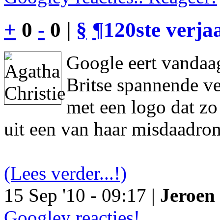
+
0
-
0 |
§
¶
120ste verja
Google eert vandaag
Britse spannende ve
met een logo dat z
uit een van haar misdaadro
(Lees verder...!)
15 Sep '10 - 09:17 |
Jeroen 
Googley reacties!