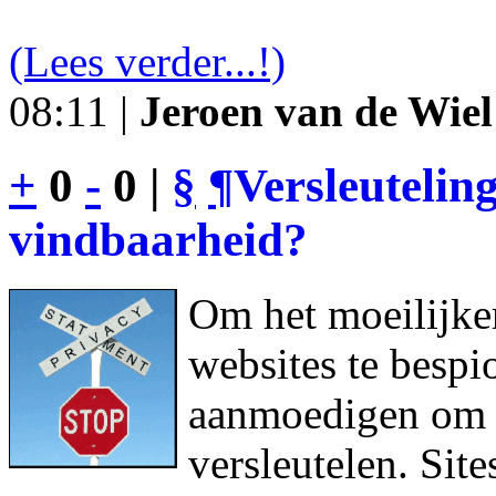
(Lees verder...!)
08:11 |
Jeroen van de Wiel
+
0
-
0 |
§
¶
Versleutelin
vindbaarheid?
Om het moeilijke
websites te bespi
aanmoedigen om h
versleutelen. Sit