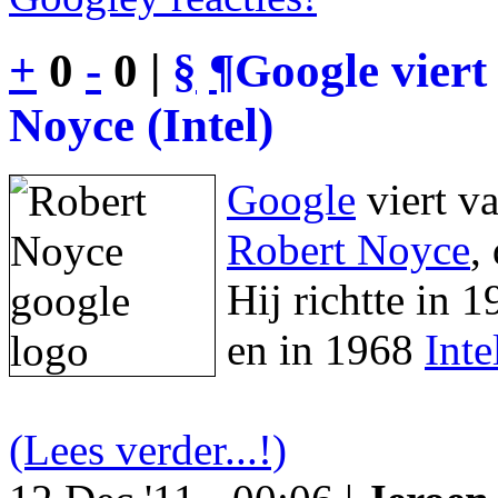
+
0
-
0 |
§
¶
Google viert
Noyce (Intel)
Google
viert v
Robert Noyce
,
Hij richtte in 
en in 1968
Inte
(Lees verder...!)