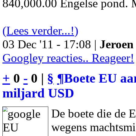
840,000.00 Engelse pond. M
(Lees verder...!)
03 Dec '11 - 17:08 |
Jeroen 
Googley reacties.. Reageer!
+
0
-
0 |
§
¶
Boete EU aan
miljard USD
De boete die de 
wegens machtsmis