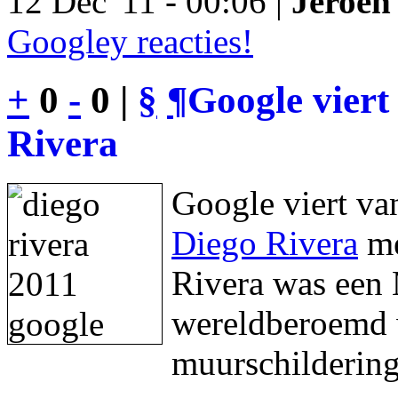
12 Dec '11 - 00:06 |
Jeroen 
Googley reacties!
+
0
-
0 |
§
¶
Google viert
Rivera
Google viert va
Diego Rivera
me
Rivera was een 
wereldberoemd w
muurschildering