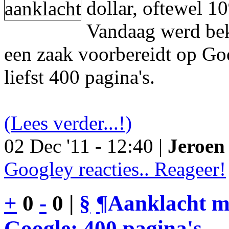
dollar, oftewel 1
Vandaag werd be
een zaak voorbereidt op Go
liefst 400 pagina's.
(Lees verder...!)
02 Dec '11 - 12:40 |
Jeroen 
Googley reacties.. Reageer!
+
0
-
0 |
§
¶
Aanklacht m
Google: 400 pagina's