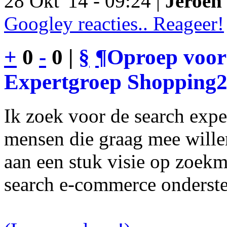
28 Okt '14 - 09:24 |
Jeroen 
Googley reacties.. Reageer!
+
0
-
0 |
§
¶
Oproep voor
Expertgroep Shopping
Ik zoek voor de search exp
mensen die graag mee will
aan een stuk visie op zoekm
search e-commerce onderst