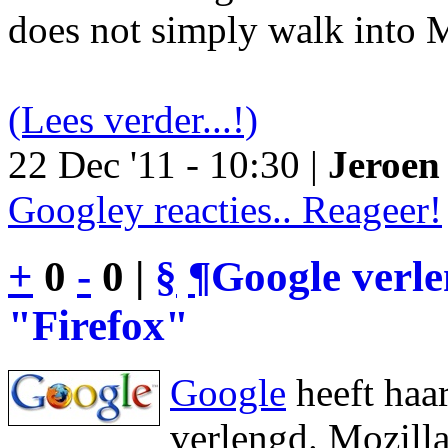
does not simply walk into M
(Lees verder...!)
22 Dec '11 - 10:30 |
Jeroen 
Googley reacties.. Reageer!
+
0
-
0 |
§
¶
Google verl
"Firefox"
Google
heeft haa
verlengd. Mozilla