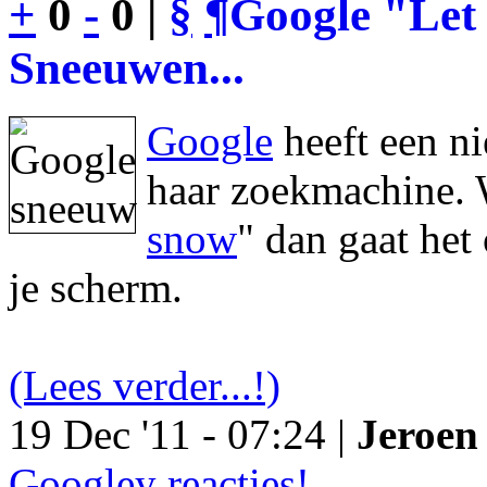
+
0
-
0 |
§
¶
Google "Let 
Sneeuwen...
Google
heeft een n
haar zoekmachine. 
snow
" dan gaat he
je scherm.
(Lees verder...!)
19 Dec '11 - 07:24 |
Jeroen 
Googley reacties!