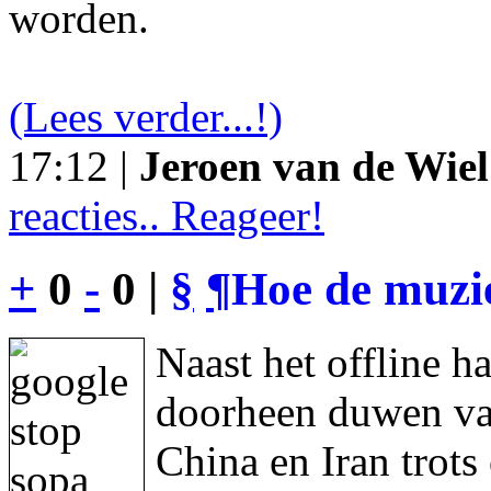
worden.
(Lees verder...!)
17:12 |
Jeroen van de Wiel
reacties.. Reageer!
+
0
-
0 |
§
¶
Hoe de muzie
Naast het offline h
doorheen duwen va
China en Iran trot