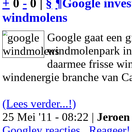
+
0
-
0 |
§
¶
Google inves
windmolens
Google gaat een g
windmolenpark in
daarmee frisse wi
windenergie branche van Ca
(Lees verder...!)
25 Mei '11 - 08:22 |
Jeroen 
Googley reacties.. Reageer!