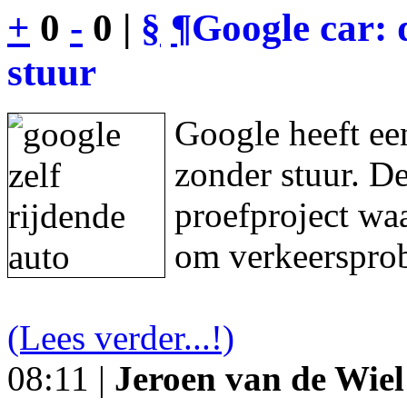
+
0
-
0 |
§
¶
Google car: 
stuur
Google heeft een
zonder stuur. De
proefproject waa
om verkeersprob
(Lees verder...!)
08:11 |
Jeroen van de Wiel