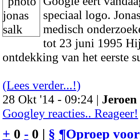
Google eert vandaa
speciaal logo. Jon
medisch onderzoeke
tot 23 juni 1995 Hi
ontdekking van het eerste s
(Lees verder...!)
28 Okt '14 - 09:24 |
Jeroen 
Googley reacties.. Reageer!
+
0
-
0 |
§
¶
Oproep voor