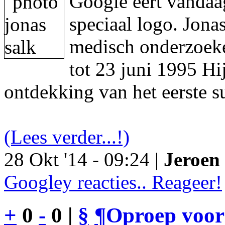
Google eert vandaa
speciaal logo. Jon
medisch onderzoeke
tot 23 juni 1995 Hi
ontdekking van het eerste s
(Lees verder...!)
28 Okt '14 - 09:24 |
Jeroen 
Googley reacties.. Reageer!
+
0
-
0 |
§
¶
Oproep voor