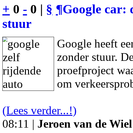
+
0
-
0 |
§
¶
Google car: 
stuur
Google heeft een
zonder stuur. De
proefproject waa
om verkeersprob
(Lees verder...!)
08:11 |
Jeroen van de Wiel