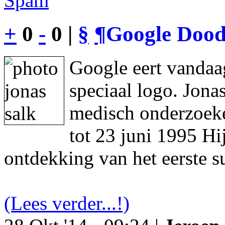
Spam
+
0
-
0 |
§
¶
Google Dood
Google eert vandaa
speciaal logo. Jon
medisch onderzoeke
tot 23 juni 1995 Hi
ontdekking van het eerste s
(Lees verder...!)