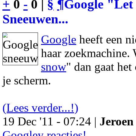
+
0
-
0 |
§
¶
Google "Let 
Sneeuwen...
Google
heeft een n
haar zoekmachine. 
snow
" dan gaat he
je scherm.
(Lees verder...!)
19 Dec '11 - 07:24 |
Jeroen 
Googley reacties!