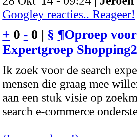
28 Okt '14 - 09:24 |
Jeroen 
Googley reacties.. Reageer!
+
0
-
0 |
§
¶
Oproep voor
Expertgroep Shopping
Ik zoek voor de search exp
mensen die graag mee will
aan een stuk visie op zoekm
search e-commerce onderst