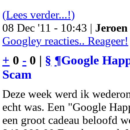
(Lees verder...!)
08 Dec '11 - 10:43 |
Jeroen 
Googley reacties.. Reageer!
+
0
-
0 |
§
¶
Google Happy
Scam
Deze week werd ik wederom
echt was. Een "Google Happ
een groot cadeau beloofd wo