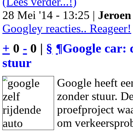
(Lees verder...!)
28 Mei '14 - 13:25 |
Jeroen 
Googley reacties.. Reageer!
+
0
-
0 |
§
¶
Google car: 
stuur
Google heeft een
zonder stuur. De
proefproject waa
om verkeersprob