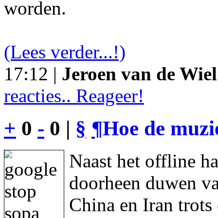
worden.
(Lees verder...!)
17:12 |
Jeroen van de Wiel
reacties.. Reageer!
+
0
-
0 |
§
¶
Hoe de muzie
Naast het offline h
doorheen duwen va
China en Iran trot