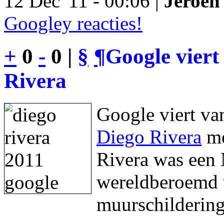
12 Dec '11 - 00:06 |
Jeroen 
Googley reacties!
+
0
-
0 |
§
¶
Google viert
Rivera
Google viert va
Diego Rivera
me
Rivera was een 
wereldberoemd w
muurschildering