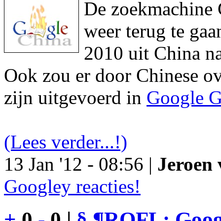
De zoekmachine Go
weer terug te gaa
2010 uit China na
Ook zou er door Chinese ove
zijn uitgevoerd in
Google G
(Lees verder...!)
13 Jan '12 - 08:56 |
Jeroen 
Googley reacties!
+
0
-
0 |
§
¶
ROFL: Googl