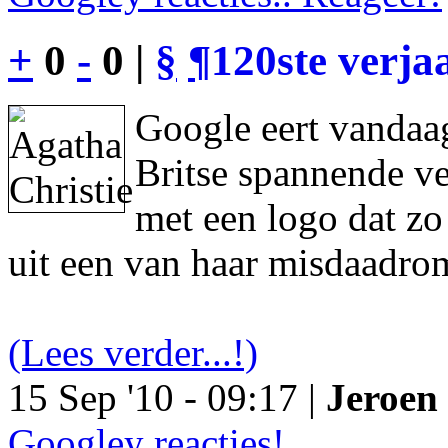
+
0
-
0 |
§
¶
120ste verja
Google eert vandaag
Britse spannende ve
met een logo dat z
uit een van haar misdaadro
(Lees verder...!)
15 Sep '10 - 09:17 |
Jeroen 
Googley reacties!