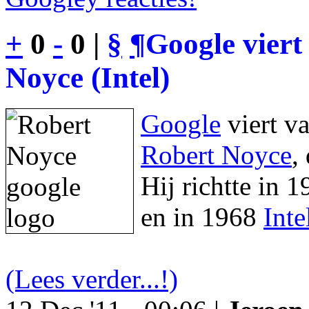
+
0
-
0 |
§
¶
Google viert
Noyce (Intel)
Google
viert v
Robert Noyce
,
Hij richtte in 
en in 1968
Inte
(Lees verder...!)