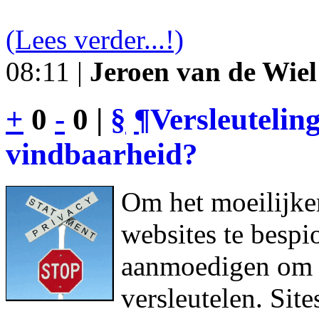
(Lees verder...!)
08:11 |
Jeroen van de Wiel
+
0
-
0 |
§
¶
Versleutelin
vindbaarheid?
Om het moeilijke
websites te bespi
aanmoedigen om h
versleutelen. Sit