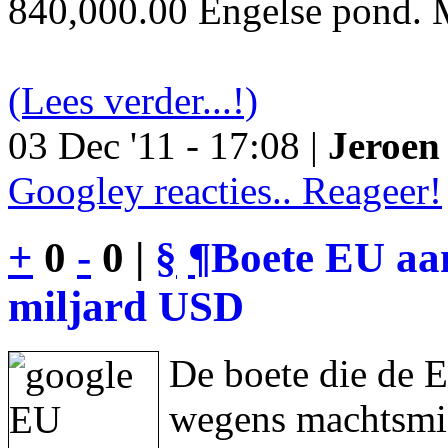
840,000.00 Engelse pond. M
(Lees verder...!)
03 Dec '11 - 17:08 |
Jeroen 
Googley reacties.. Reageer!
+
0
-
0 |
§
¶
Boete EU aan
miljard USD
De boete die de 
wegens machtsmis