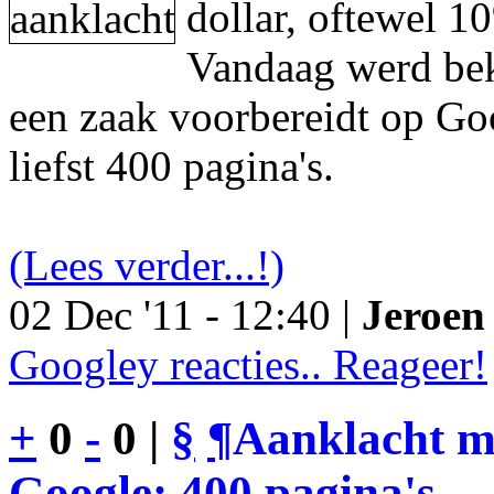
dollar, oftewel 1
Vandaag werd be
een zaak voorbereidt op Go
liefst 400 pagina's.
(Lees verder...!)
02 Dec '11 - 12:40 |
Jeroen 
Googley reacties.. Reageer!
+
0
-
0 |
§
¶
Aanklacht m
Google: 400 pagina's