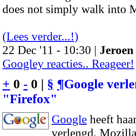
does not simply walk into M
(Lees verder...!)
22 Dec '11 - 10:30 |
Jeroen 
Googley reacties.. Reageer!
+
0
-
0 |
§
¶
Google verl
"Firefox"
Google
heeft haa
verlengd. Mozilla