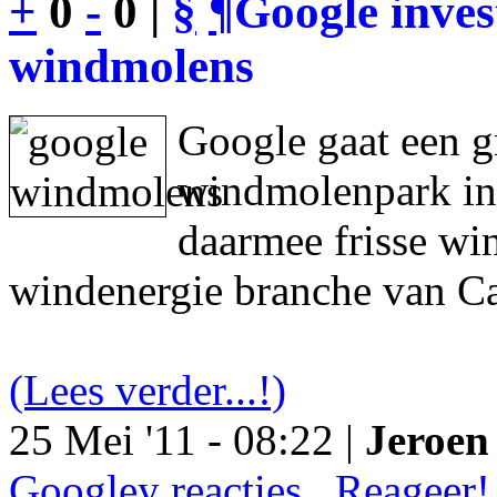
+
0
-
0 |
§
¶
Google inves
windmolens
Google gaat een g
windmolenpark in
daarmee frisse wi
windenergie branche van Ca
(Lees verder...!)
25 Mei '11 - 08:22 |
Jeroen 
Googley reacties.. Reageer!