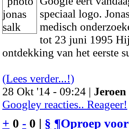
Google eert vandaa
speciaal logo. Jon
medisch onderzoeke
tot 23 juni 1995 Hi
ontdekking van het eerste s
(Lees verder...!)
28 Okt '14 - 09:24 |
Jeroen 
Googley reacties.. Reageer!
+
0
-
0 |
§
¶
Oproep voor