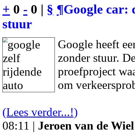
+
0
-
0 |
§
¶
Google car: 
stuur
Google heeft een
zonder stuur. De
proefproject waa
om verkeersprob
(Lees verder...!)
08:11 |
Jeroen van de Wiel