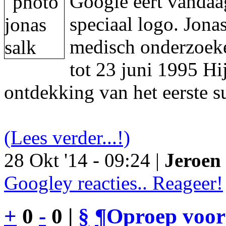
Google eert vandaa
speciaal logo. Jon
medisch onderzoeke
tot 23 juni 1995 Hi
ontdekking van het eerste s
(Lees verder...!)
28 Okt '14 - 09:24 |
Jeroen 
Googley reacties.. Reageer!
+
0
-
0 |
§
¶
Oproep voor