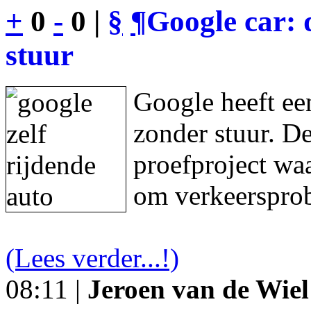
+
0
-
0 |
§
¶
Google car: 
stuur
Google heeft een
zonder stuur. De
proefproject waa
om verkeersprob
(Lees verder...!)
08:11 |
Jeroen van de Wiel