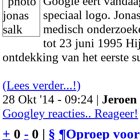
Google eert vandaa
speciaal logo. Jon
medisch onderzoeke
tot 23 juni 1995 Hi
ontdekking van het eerste s
(Lees verder...!)
28 Okt '14 - 09:24 |
Jeroen 
Googley reacties.. Reageer!
+
0
-
0 |
§
¶
Oproep voor