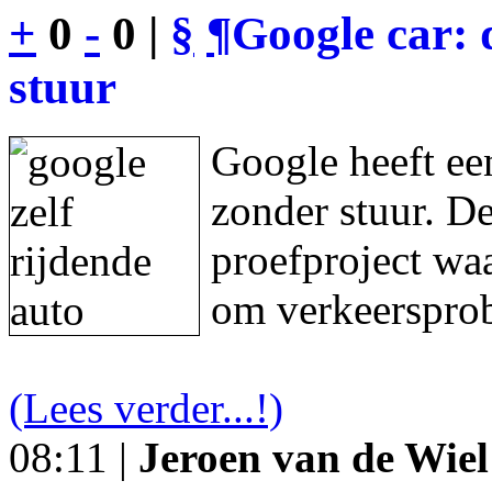
+
0
-
0 |
§
¶
Google car: 
stuur
Google heeft een
zonder stuur. De
proefproject waa
om verkeersprob
(Lees verder...!)
08:11 |
Jeroen van de Wiel