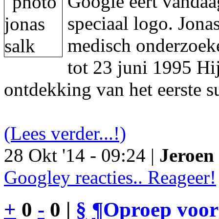
Google eert vandaa
speciaal logo. Jon
medisch onderzoeke
tot 23 juni 1995 Hi
ontdekking van het eerste s
(Lees verder...!)
28 Okt '14 - 09:24 |
Jeroen 
Googley reacties.. Reageer!
+
0
-
0 |
§
¶
Oproep voor