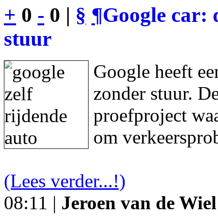
+
0
-
0 |
§
¶
Google car: 
stuur
Google heeft een
zonder stuur. De
proefproject waa
om verkeersprob
(Lees verder...!)
08:11 |
Jeroen van de Wiel