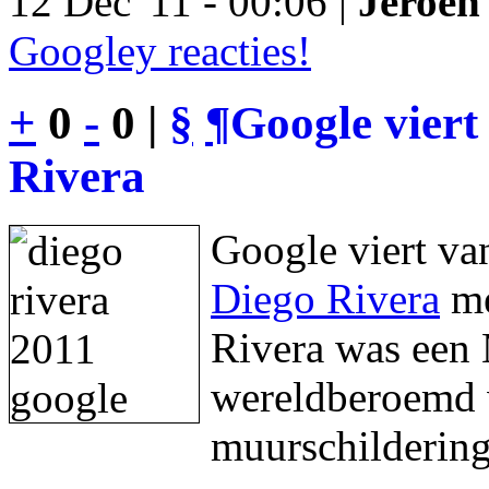
12 Dec '11 - 00:06 |
Jeroen 
Googley reacties!
+
0
-
0 |
§
¶
Google viert
Rivera
Google viert va
Diego Rivera
me
Rivera was een 
wereldberoemd w
muurschildering