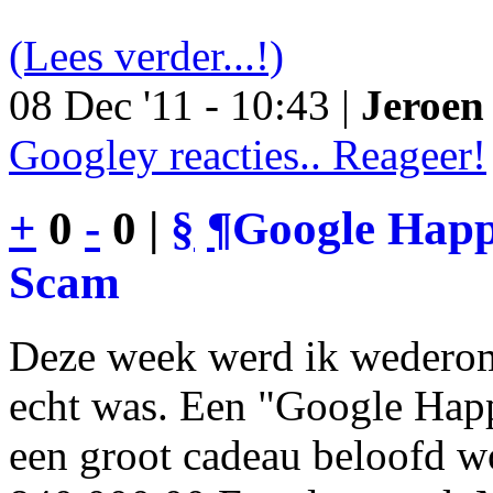
(Lees verder...!)
08 Dec '11 - 10:43 |
Jeroen 
Googley reacties.. Reageer!
+
0
-
0 |
§
¶
Google Happy
Scam
Deze week werd ik wederom
echt was. Een "Google Happ
een groot cadeau beloofd wo