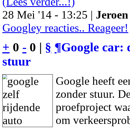
(Lees verder...!)
28 Mei '14 - 13:25 |
Jeroen 
Googley reacties.. Reageer!
+
0
-
0 |
§
¶
Google car: 
stuur
Google heeft een
zonder stuur. De
proefproject waa
om verkeersprob