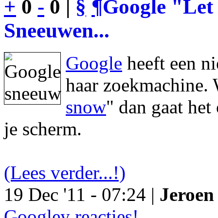
+
0
-
0 |
§
¶
Google "Let 
Sneeuwen...
Google
heeft een n
haar zoekmachine. 
snow
" dan gaat he
je scherm.
(Lees verder...!)
19 Dec '11 - 07:24 |
Jeroen 
Googley reacties!