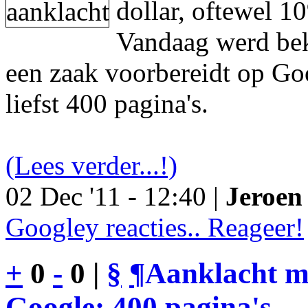
dollar, oftewel 1
Vandaag werd be
een zaak voorbereidt op Go
liefst 400 pagina's.
(Lees verder...!)
02 Dec '11 - 12:40 |
Jeroen 
Googley reacties.. Reageer!
+
0
-
0 |
§
¶
Aanklacht m
Google: 400 pagina's