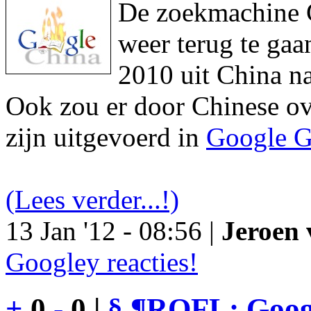
De zoekmachine Go
weer terug te gaa
2010 uit China na
Ook zou er door Chinese ove
zijn uitgevoerd in
Google G
(Lees verder...!)
13 Jan '12 - 08:56 |
Jeroen 
Googley reacties!
+
0
-
0 |
§
¶
ROFL: Googl