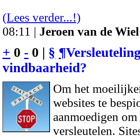
(Lees verder...!)
08:11 |
Jeroen van de Wiel
+
0
-
0 |
§
¶
Versleutelin
vindbaarheid?
Om het moeilijke
websites te bespi
aanmoedigen om h
versleutelen. Sit