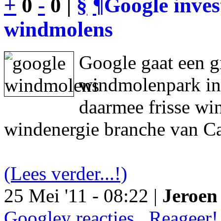
+
0
-
0 |
§
¶
Google inves
windmolens
Google gaat een g
windmolenpark in
daarmee frisse wi
windenergie branche van Ca
(Lees verder...!)
25 Mei '11 - 08:22 |
Jeroen 
Googley reacties.. Reageer!