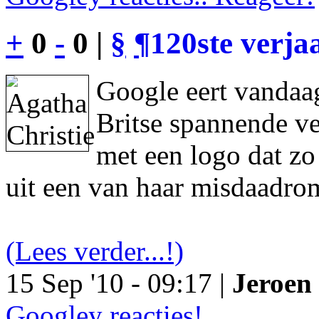
+
0
-
0 |
§
¶
120ste verja
Google eert vandaag
Britse spannende ve
met een logo dat z
uit een van haar misdaadro
(Lees verder...!)
15 Sep '10 - 09:17 |
Jeroen 
Googley reacties!