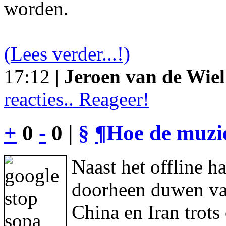
worden.
(Lees verder...!)
17:12 |
Jeroen van de Wiel
reacties.. Reageer!
+
0
-
0 |
§
¶
Hoe de muzie
Naast het offline h
doorheen duwen va
China en Iran trot