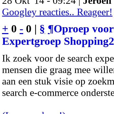
28 Okt '14 - 09:24 |
Jeroen 
Googley reacties.. Reageer!
+
0
-
0 |
§
¶
Oproep voor
Expertgroep Shopping
Ik zoek voor de search exp
mensen die graag mee will
aan een stuk visie op zoekm
search e-commerce onderst