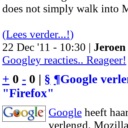
does not simply walk into M
(Lees verder...!)
22 Dec '11 - 10:30 |
Jeroen 
Googley reacties.. Reageer!
+
0
-
0 |
§
¶
Google verl
"Firefox"
Google
heeft haa
verlengd. Mozilla