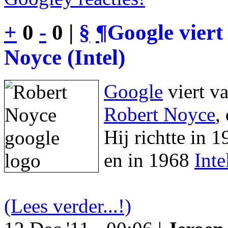
+
0
-
0 |
§
¶
Google viert
Noyce (Intel)
Google
viert v
Robert Noyce
,
Hij richtte in 
en in 1968
Inte
(Lees verder...!)