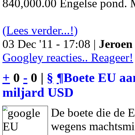
840,000.00 Engelse pond. M
(Lees verder...!)
03 Dec '11 - 17:08 |
Jeroen 
Googley reacties.. Reageer!
+
0
-
0 |
§
¶
Boete EU aan
miljard USD
De boete die de 
wegens machtsmis