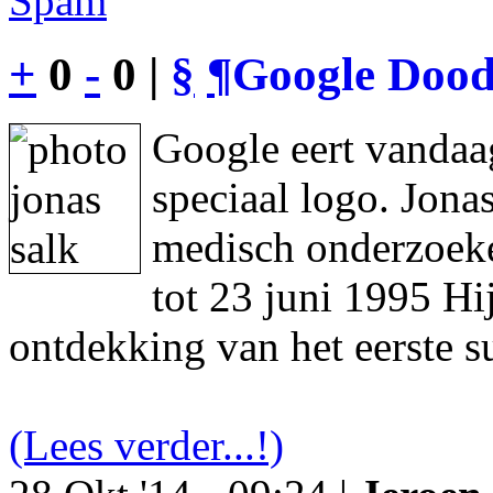
Spam
+
0
-
0 |
§
¶
Google Dood
Google eert vandaa
speciaal logo. Jon
medisch onderzoeke
tot 23 juni 1995 Hi
ontdekking van het eerste s
(Lees verder...!)