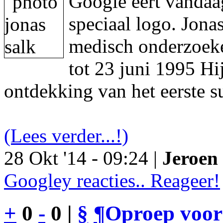
Google eert vandaa
speciaal logo. Jon
medisch onderzoeke
tot 23 juni 1995 Hi
ontdekking van het eerste s
(Lees verder...!)
28 Okt '14 - 09:24 |
Jeroen 
Googley reacties.. Reageer!
+
0
-
0 |
§
¶
Oproep voor