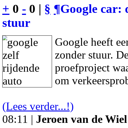
+
0
-
0 |
§
¶
Google car: 
stuur
Google heeft een
zonder stuur. De
proefproject waa
om verkeersprob
(Lees verder...!)
08:11 |
Jeroen van de Wiel