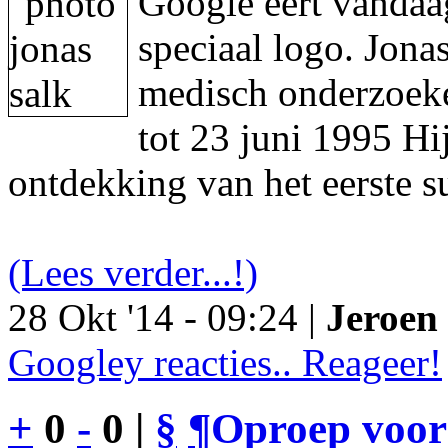
Google eert vandaa
speciaal logo. Jon
medisch onderzoeke
tot 23 juni 1995 Hi
ontdekking van het eerste s
(Lees verder...!)
28 Okt '14 - 09:24 |
Jeroen 
Googley reacties.. Reageer!
+
0
-
0 |
§
¶
Oproep voor