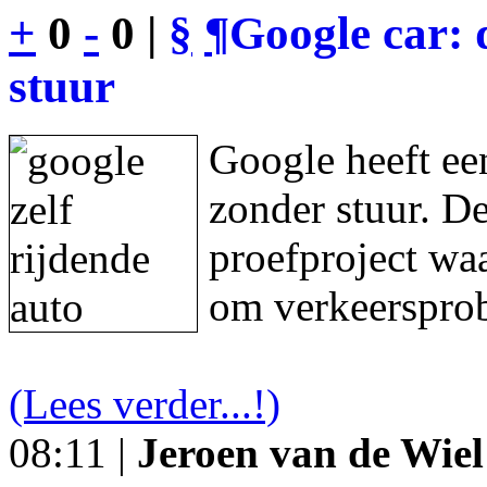
+
0
-
0 |
§
¶
Google car: 
stuur
Google heeft een
zonder stuur. De
proefproject waa
om verkeersprob
(Lees verder...!)
08:11 |
Jeroen van de Wiel