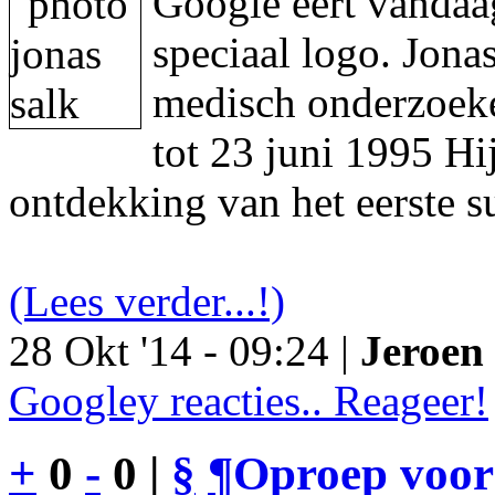
Google eert vandaa
speciaal logo. Jon
medisch onderzoeke
tot 23 juni 1995 Hi
ontdekking van het eerste s
(Lees verder...!)
28 Okt '14 - 09:24 |
Jeroen 
Googley reacties.. Reageer!
+
0
-
0 |
§
¶
Oproep voor