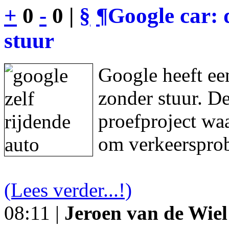
+
0
-
0 |
§
¶
Google car: 
stuur
Google heeft een
zonder stuur. De
proefproject waa
om verkeersprob
(Lees verder...!)
08:11 |
Jeroen van de Wiel