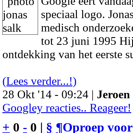
Google eert vandaa
speciaal logo. Jon
medisch onderzoeke
tot 23 juni 1995 Hi
ontdekking van het eerste s
(Lees verder...!)
28 Okt '14 - 09:24 |
Jeroen 
Googley reacties.. Reageer!
+
0
-
0 |
§
¶
Oproep voor