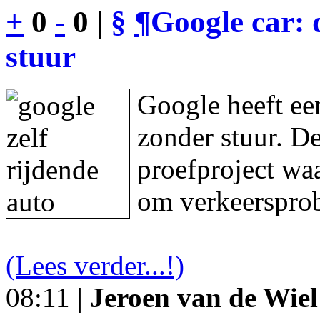
+
0
-
0 |
§
¶
Google car: 
stuur
Google heeft een
zonder stuur. De
proefproject waa
om verkeersprob
(Lees verder...!)
08:11 |
Jeroen van de Wiel