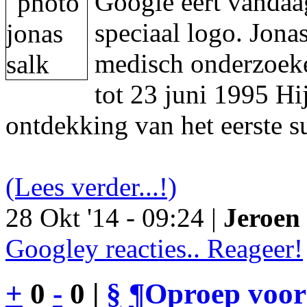
Google eert vandaa
speciaal logo. Jon
medisch onderzoeke
tot 23 juni 1995 Hi
ontdekking van het eerste s
(Lees verder...!)
28 Okt '14 - 09:24 |
Jeroen 
Googley reacties.. Reageer!
+
0
-
0 |
§
¶
Oproep voor