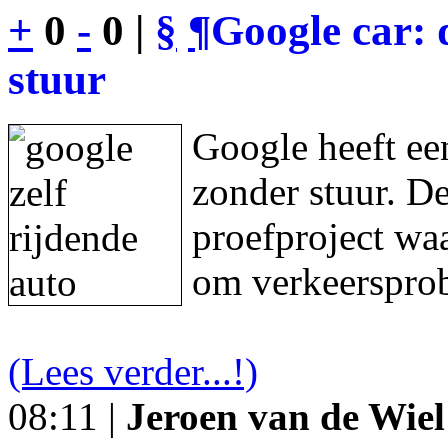
+
0
-
0 |
§
¶
Google car: 
stuur
Google heeft een
zonder stuur. De
proefproject waa
om verkeersprob
(Lees verder...!)
08:11 |
Jeroen van de Wiel