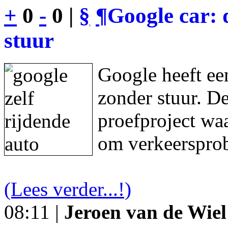
+
0
-
0 |
§
¶
Google car: 
stuur
Google heeft een
zonder stuur. De
proefproject waa
om verkeersprob
(Lees verder...!)
08:11 |
Jeroen van de Wiel