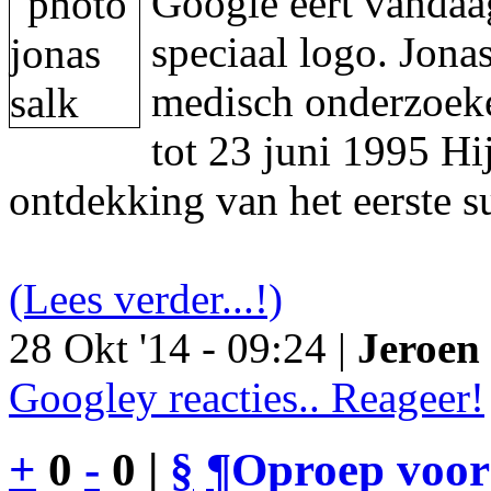
Google eert vandaa
speciaal logo. Jon
medisch onderzoeke
tot 23 juni 1995 Hi
ontdekking van het eerste s
(Lees verder...!)
28 Okt '14 - 09:24 |
Jeroen 
Googley reacties.. Reageer!
+
0
-
0 |
§
¶
Oproep voor