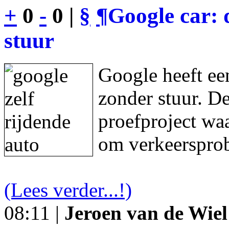
+
0
-
0 |
§
¶
Google car: 
stuur
Google heeft een
zonder stuur. De
proefproject waa
om verkeersprob
(Lees verder...!)
08:11 |
Jeroen van de Wiel