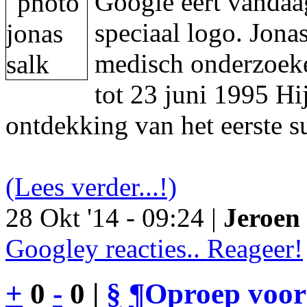
Google eert vandaa
speciaal logo. Jon
medisch onderzoeke
tot 23 juni 1995 Hi
ontdekking van het eerste s
(Lees verder...!)
28 Okt '14 - 09:24 |
Jeroen 
Googley reacties.. Reageer!
+
0
-
0 |
§
¶
Oproep voor