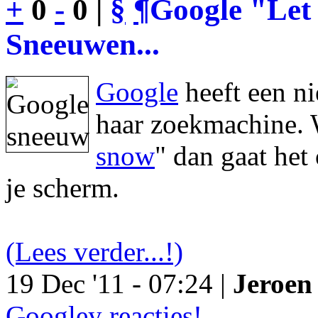
+
0
-
0 |
§
¶
Google "Let 
Sneeuwen...
Google
heeft een n
haar zoekmachine. 
snow
" dan gaat he
je scherm.
(Lees verder...!)
19 Dec '11 - 07:24 |
Jeroen 
Googley reacties!