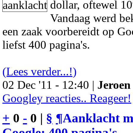
dollar, oftewel 1
Vandaag werd be
een zaak voorbereidt op Go
liefst 400 pagina's.
(Lees verder...!)
02 Dec '11 - 12:40 |
Jeroen 
Googley reacties.. Reageer!
+
0
-
0 |
§
¶
Aanklacht m
Google: 400 pagina's