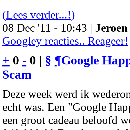
(Lees verder...!)
08 Dec '11 - 10:43 |
Jeroen 
Googley reacties.. Reageer!
+
0
-
0 |
§
¶
Google Happy
Scam
Deze week werd ik wederom
echt was. Een "Google Happ
een groot cadeau beloofd wo