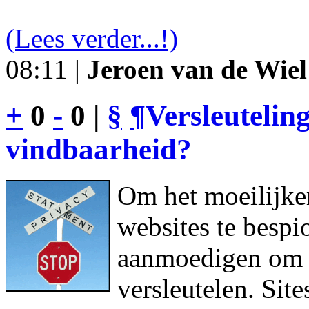
(Lees verder...!)
08:11 |
Jeroen van de Wiel
+
0
-
0 |
§
¶
Versleutelin
vindbaarheid?
Om het moeilijke
websites te bespi
aanmoedigen om h
versleutelen. Sit