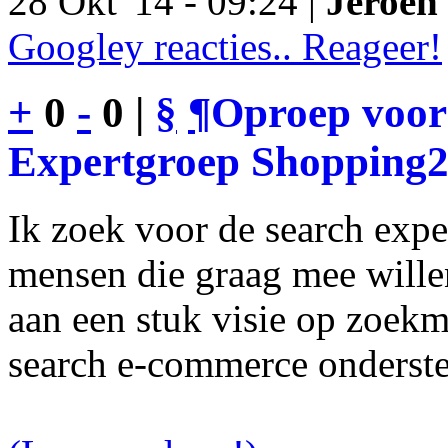
28 Okt '14 - 09:24 |
Jeroen 
Googley reacties.. Reageer!
+
0
-
0 |
§
¶
Oproep voor
Expertgroep Shopping
Ik zoek voor de search exp
mensen die graag mee will
aan een stuk visie op zoekm
search e-commerce onderst