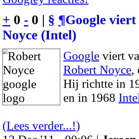
+
0
-
0 |
§
¶
Google viert
Noyce (Intel)
Google
viert v
Robert Noyce
,
Hij richtte in 
en in 1968
Inte
(Lees verder...!)