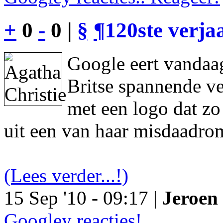
+
0
-
0 |
§
¶
120ste verja
Google eert vandaag
Britse spannende ve
met een logo dat z
uit een van haar misdaadro
(Lees verder...!)
15 Sep '10 - 09:17 |
Jeroen 
Googley reacties!