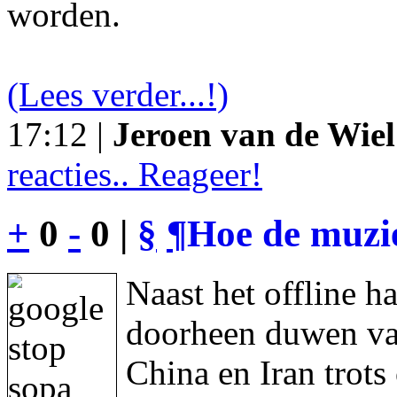
worden.
(Lees verder...!)
17:12 |
Jeroen van de Wiel
reacties.. Reageer!
+
0
-
0 |
§
¶
Hoe de muzie
Naast het offline h
doorheen duwen va
China en Iran trot