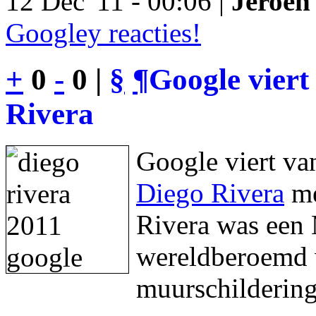
12 Dec '11 - 00:06 |
Jeroen 
Googley reacties!
+
0
-
0 |
§
¶
Google viert
Rivera
Google viert va
Diego Rivera
me
Rivera was een 
wereldberoemd w
muurschildering