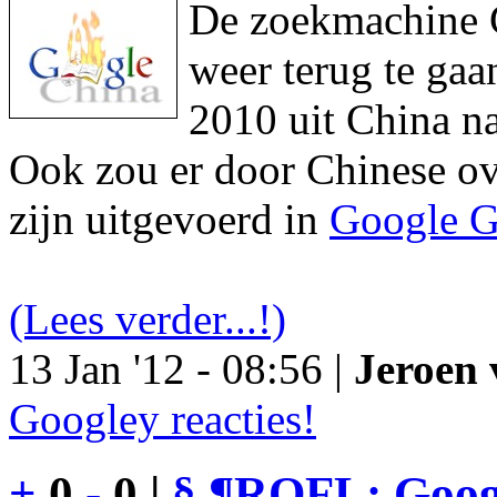
De zoekmachine Go
weer terug te gaa
2010 uit China na
Ook zou er door Chinese ove
zijn uitgevoerd in
Google G
(Lees verder...!)
13 Jan '12 - 08:56 |
Jeroen 
Googley reacties!
+
0
-
0 |
§
¶
ROFL: Googl