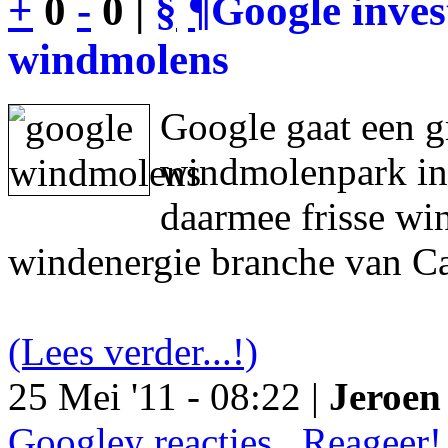
+
0
-
0 |
§
¶
Google inves
windmolens
Google gaat een g
windmolenpark in
daarmee frisse wi
windenergie branche van Ca
(Lees verder...!)
25 Mei '11 - 08:22 |
Jeroen 
Googley reacties.. Reageer!