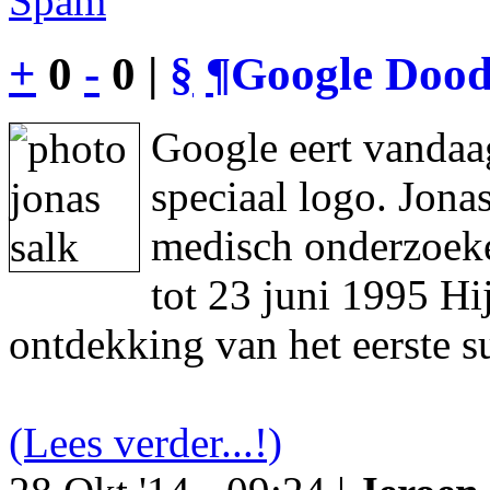
Spam
+
0
-
0 |
§
¶
Google Dood
Google eert vandaa
speciaal logo. Jon
medisch onderzoeke
tot 23 juni 1995 Hi
ontdekking van het eerste s
(Lees verder...!)