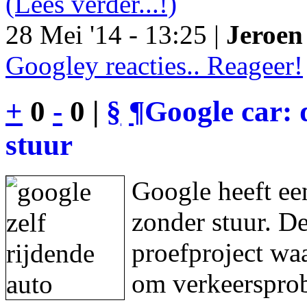
(Lees verder...!)
28 Mei '14 - 13:25 |
Jeroen 
Googley reacties.. Reageer!
+
0
-
0 |
§
¶
Google car: 
stuur
Google heeft een
zonder stuur. De
proefproject waa
om verkeersprob