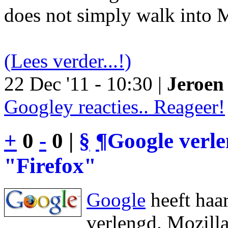
does not simply walk into M
(Lees verder...!)
22 Dec '11 - 10:30 |
Jeroen 
Googley reacties.. Reageer!
+
0
-
0 |
§
¶
Google verl
"Firefox"
Google
heeft haa
verlengd. Mozilla