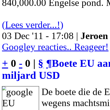
840,000.00 Engelse pond. M
(Lees verder...!)
03 Dec '11 - 17:08 |
Jeroen 
Googley reacties.. Reageer!
+
0
-
0 |
§
¶
Boete EU aan
miljard USD
De boete die de 
wegens machtsmis