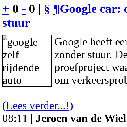
+
0
-
0 |
§
¶
Google car: 
stuur
Google heeft een
zonder stuur. De
proefproject waa
om verkeersprob
(Lees verder...!)
08:11 |
Jeroen van de Wiel