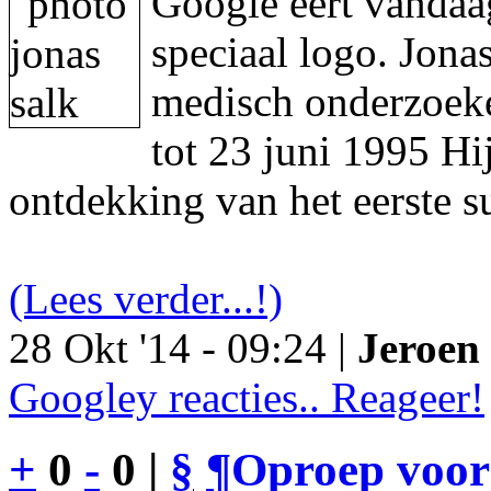
Google eert vandaa
speciaal logo. Jon
medisch onderzoeke
tot 23 juni 1995 Hi
ontdekking van het eerste s
(Lees verder...!)
28 Okt '14 - 09:24 |
Jeroen 
Googley reacties.. Reageer!
+
0
-
0 |
§
¶
Oproep voor