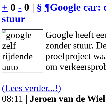
+
0
-
0 |
§
¶
Google car: 
stuur
Google heeft een
zonder stuur. De
proefproject waa
om verkeersprob
(Lees verder...!)
08:11 |
Jeroen van de Wiel