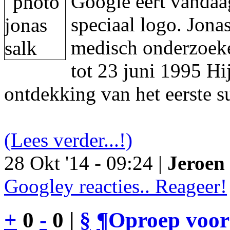
Google eert vandaa
speciaal logo. Jon
medisch onderzoeke
tot 23 juni 1995 Hi
ontdekking van het eerste s
(Lees verder...!)
28 Okt '14 - 09:24 |
Jeroen 
Googley reacties.. Reageer!
+
0
-
0 |
§
¶
Oproep voor