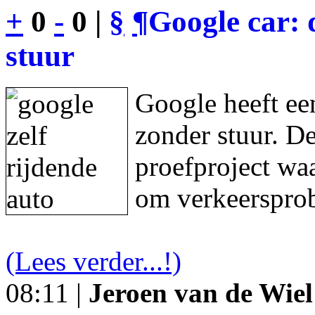
+
0
-
0 |
§
¶
Google car: 
stuur
Google heeft een
zonder stuur. De
proefproject waa
om verkeersprob
(Lees verder...!)
08:11 |
Jeroen van de Wiel