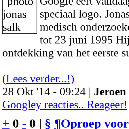
Google eert vandaa
speciaal logo. Jon
medisch onderzoeke
tot 23 juni 1995 Hi
ontdekking van het eerste s
(Lees verder...!)
28 Okt '14 - 09:24 |
Jeroen 
Googley reacties.. Reageer!
+
0
-
0 |
§
¶
Oproep voor