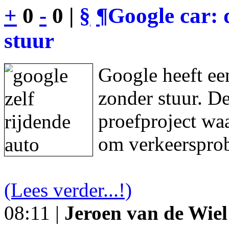
+
0
-
0 |
§
¶
Google car: 
stuur
Google heeft een
zonder stuur. De
proefproject waa
om verkeersprob
(Lees verder...!)
08:11 |
Jeroen van de Wiel