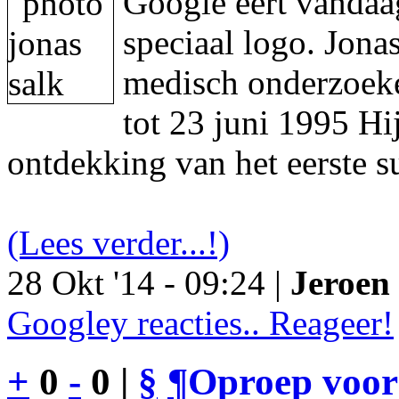
Google eert vandaa
speciaal logo. Jon
medisch onderzoeke
tot 23 juni 1995 Hi
ontdekking van het eerste s
(Lees verder...!)
28 Okt '14 - 09:24 |
Jeroen 
Googley reacties.. Reageer!
+
0
-
0 |
§
¶
Oproep voor