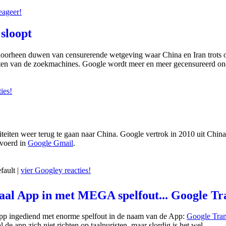
eageer!
sloopt
 doorheen duwen van censurerende wetgeving waar China en Iran trots
taten van de zoekmachines. Google wordt meer en meer gecensureerd on
ies!
teiten weer terug te gaan naar China. Google vertrok in 2010 uit Chin
evoerd in
Google Gmail
.
fault |
vier Googley reacties!
aal App in met MEGA spelfout... Google Tr
App ingediend met enorme spelfout in de naam van de App:
Google Tran
 de app zich niet richten op taalpuristen, maar slordig is het wel.