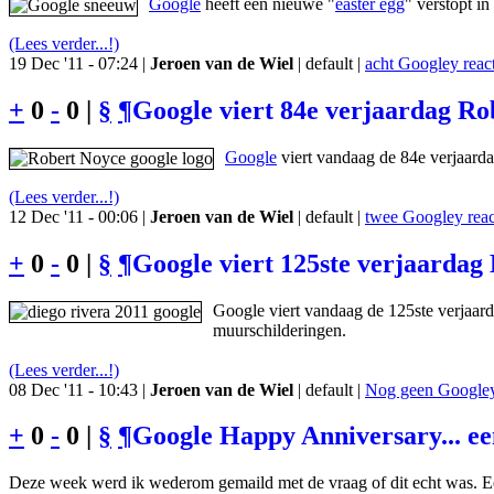
Google
heeft een nieuwe "
easter egg
" verstopt i
(Lees verder...!)
19 Dec '11 - 07:24 |
Jeroen van de Wiel
| default |
acht Googley react
+
0
-
0 |
§
¶
Google viert 84e verjaardag Rob
Google
viert vandaag de 84e verjaard
(Lees verder...!)
12 Dec '11 - 00:06 |
Jeroen van de Wiel
| default |
twee Googley reac
+
0
-
0 |
§
¶
Google viert 125ste verjaardag
Google viert vandaag de 125ste verjaar
muurschilderingen.
(Lees verder...!)
08 Dec '11 - 10:43 |
Jeroen van de Wiel
| default |
Nog geen Googley 
+
0
-
0 |
§
¶
Google Happy Anniversary... e
Deze week werd ik wederom gemaild met de vraag of dit echt was. Ee