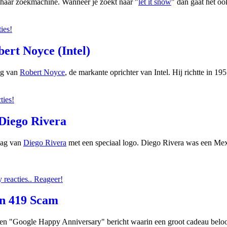
n haar zoekmachine. Wanneer je zoekt naar "
let it snow
" dan gaat het o
ies!
ert Noyce (Intel)
ag van
Robert Noyce
, de markante oprichter van Intel. Hij richtte in 
ties!
 Diego Rivera
dag van
Diego Rivera
met een speciaal logo. Diego Rivera was een Mex
reacties.. Reageer!
en 419 Scam
n "Google Happy Anniversary" bericht waarin een groot cadeau beloof