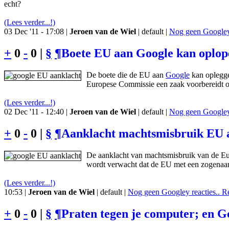
echt?
(Lees verder...!)
03 Dec '11 - 17:08 |
Jeroen van de Wiel
| default |
Nog geen Googley 
+
0
-
0 |
§
¶
Boete EU aan Google kan oplop
De boete die de EU aan
Google
kan oplegge
Europese Commissie een zaak voorbereidt op
(Lees verder...!)
02 Dec '11 - 12:40 |
Jeroen van de Wiel
| default |
Nog geen Googley 
+
0
-
0 |
§
¶
Aanklacht machtsmisbruik EU a
De aanklacht van machtsmisbruik van de Eur
wordt verwacht dat de EU met een zogenaam
(Lees verder...!)
10:53 |
Jeroen van de Wiel
| default |
Nog geen Googley reacties.. R
+
0
-
0 |
§
¶
Praten tegen je computer; en Goo