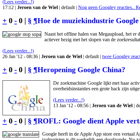
(Lees verder...!)
17:12 |
Jeroen van de Wiel
| default |
Nog geen Googley reacties.. R
+
0
-
0 |
§
¶
Hoe de muziekindustrie Google 
Naast het offline halen van Megaupload, het er
actiever bezig met het slopen van de zoekresul
(Lees verder...!)
26 Jan '12 - 08:36 |
Jeroen van de Wiel
| default |
twee Googley react
+
0
-
0 |
§
¶
Heropening Google China?
De zoekmachine Google lijkt met haar activi
overheidsinstanties een grote hack zijn uitg
(Lees verder...!)
13 Jan '12 - 08:56 |
Jeroen van de Wiel
| de
+
0
-
0 |
§
¶
ROFL: Google dient Apple vert
Google heeft in de Apple App store een vertaal 
taalpuristen is dit werkelijk een doodzonde. Nu zal