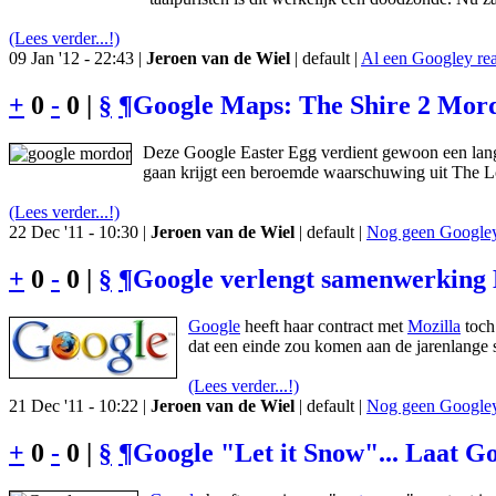
(Lees verder...!)
09 Jan '12 - 22:43 |
Jeroen van de Wiel
| default |
Al een Googley rea
+
0
-
0 |
§
¶
Google Maps: The Shire 2 Mordo
Deze Google Easter Egg verdient gewoon een lange
gaan krijgt een beroemde waarschuwing uit The Lo
(Lees verder...!)
22 Dec '11 - 10:30 |
Jeroen van de Wiel
| default |
Nog geen Googley 
+
0
-
0 |
§
¶
Google verlengt samenwerking 
Google
heeft haar contract met
Mozilla
toch 
dat een einde zou komen aan de jarenlange
(Lees verder...!)
21 Dec '11 - 10:22 |
Jeroen van de Wiel
| default |
Nog geen Googley 
+
0
-
0 |
§
¶
Google "Let it Snow"... Laat G