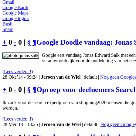
Gmail
Google Earth
Google Maps
Google logo's
Bush
Spam
+
0
-
0 |
§
¶
Google Doodle vandaag: Jonas 
Google eert vandaag Jonas Edward Salk met een 
verantwoordelijk voor de ontdekking van het eers
(Lees verder...!)
28 Okt '14 - 09:24 |
Jeroen van de Wiel
| default |
Nog geen Googley 
+
0
-
0 |
§
¶
Oproep voor deelnemers Searc
Ik zoek voor de search expertgroep van shopping2020 mensen die gr
worden.
(Lees verder...!)
28 Mei '14 - 13:25 |
Jeroen van de Wiel
| default |
Nog geen Googley 