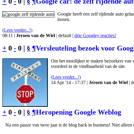
+
0
-
0 |
§
¶
Google car: de zelf rijdende au
Google heeft een zelf rijdende auto gela
lossen.
(Lees verder...!)
08:11 |
Jeroen van de Wiel
| default |
drie Googley reacties!
+
0
-
0 |
§
¶
Versleuteling bezoek voor Goog
Om het moeilijker te maken bezoekers van w
voordeel in de vindbaarheid van de site.
(Lees verder...!)
14 Apr '14 - 17:37 |
Jeroen van de Wiel
| d
+
0
-
0 |
§
¶
Heropening Google Weblog
Na een pauze van twee jaar is de blog back in business! Niet alleen