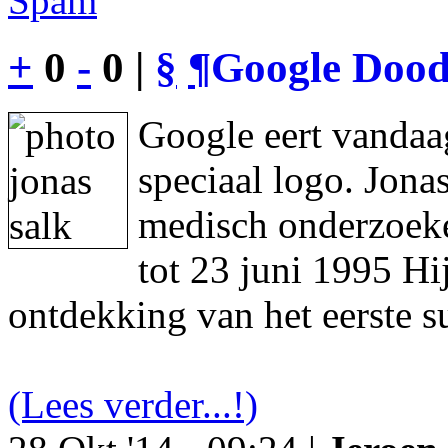
Spam
+
0
-
0 |
§
¶
Google Dood
Google eert vandaa
speciaal logo. Jon
medisch onderzoeke
tot 23 juni 1995 Hi
ontdekking van het eerste s
(Lees verder...!)