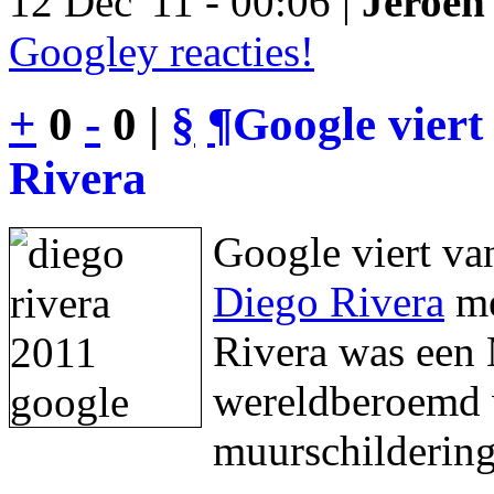
12 Dec '11 - 00:06 |
Jeroen 
Googley reacties!
+
0
-
0 |
§
¶
Google viert
Rivera
Google viert va
Diego Rivera
me
Rivera was een 
wereldberoemd w
muurschildering