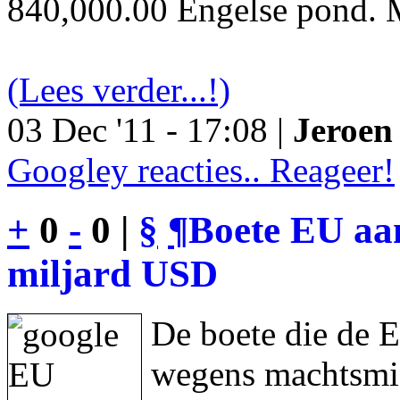
840,000.00 Engelse pond. M
(Lees verder...!)
03 Dec '11 - 17:08 |
Jeroen 
Googley reacties.. Reageer!
+
0
-
0 |
§
¶
Boete EU aan
miljard USD
De boete die de 
wegens machtsmis