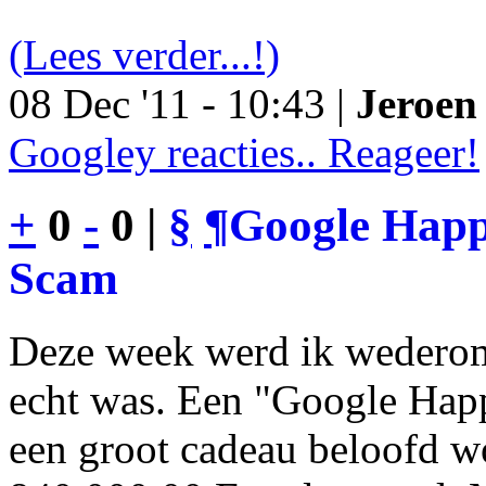
(Lees verder...!)
08 Dec '11 - 10:43 |
Jeroen 
Googley reacties.. Reageer!
+
0
-
0 |
§
¶
Google Happy
Scam
Deze week werd ik wederom
echt was. Een "Google Happ
een groot cadeau beloofd wo