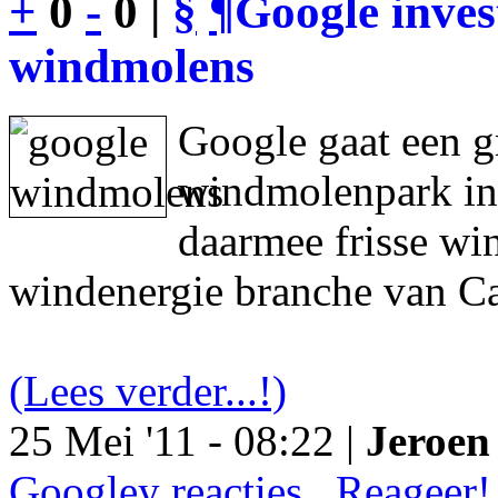
+
0
-
0 |
§
¶
Google inves
windmolens
Google gaat een g
windmolenpark in
daarmee frisse wi
windenergie branche van Ca
(Lees verder...!)
25 Mei '11 - 08:22 |
Jeroen 
Googley reacties.. Reageer!