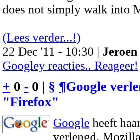
does not simply walk into M
(Lees verder...!)
22 Dec '11 - 10:30 |
Jeroen 
Googley reacties.. Reageer!
+
0
-
0 |
§
¶
Google verl
"Firefox"
Google
heeft haa
verlengd. Mozilla