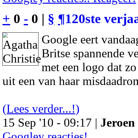
+
0
-
0 |
§
¶
120ste verja
Google eert vandaag
Britse spannende ve
met een logo dat z
uit een van haar misdaadro
(Lees verder...!)
15 Sep '10 - 09:17 |
Jeroen 
Googley reacties!