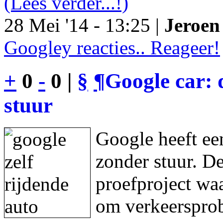
(Lees verder...!)
28 Mei '14 - 13:25 |
Jeroen 
Googley reacties.. Reageer!
+
0
-
0 |
§
¶
Google car: 
stuur
Google heeft een
zonder stuur. De
proefproject waa
om verkeersprob