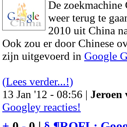
De zoekmachine Go
weer terug te gaa
2010 uit China na
Ook zou er door Chinese ove
zijn uitgevoerd in
Google G
(Lees verder...!)
13 Jan '12 - 08:56 |
Jeroen 
Googley reacties!
+
0
-
0 |
§
¶
ROFL: Googl