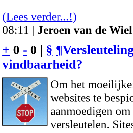
(Lees verder...!)
08:11 |
Jeroen van de Wiel
+
0
-
0 |
§
¶
Versleutelin
vindbaarheid?
Om het moeilijke
websites te bespi
aanmoedigen om h
versleutelen. Sit