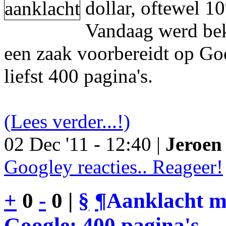
dollar, oftewel 1
Vandaag werd be
een zaak voorbereidt op Go
liefst 400 pagina's.
(Lees verder...!)
02 Dec '11 - 12:40 |
Jeroen 
Googley reacties.. Reageer!
+
0
-
0 |
§
¶
Aanklacht m
Google: 400 pagina's