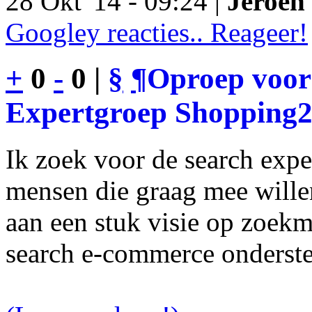
28 Okt '14 - 09:24 |
Jeroen 
Googley reacties.. Reageer!
+
0
-
0 |
§
¶
Oproep voor
Expertgroep Shopping
Ik zoek voor de search exp
mensen die graag mee will
aan een stuk visie op zoekm
search e-commerce onderst