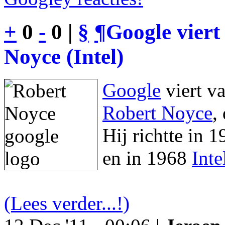
+
0
-
0 |
§
¶
Google viert
Noyce (Intel)
Google
viert v
Robert Noyce
,
Hij richtte in 
en in 1968
Inte
(Lees verder...!)