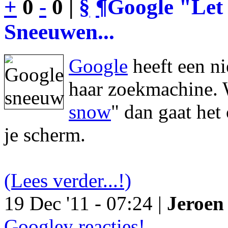
+
0
-
0 |
§
¶
Google "Let 
Sneeuwen...
Google
heeft een n
haar zoekmachine. 
snow
" dan gaat he
je scherm.
(Lees verder...!)
19 Dec '11 - 07:24 |
Jeroen 
Googley reacties!