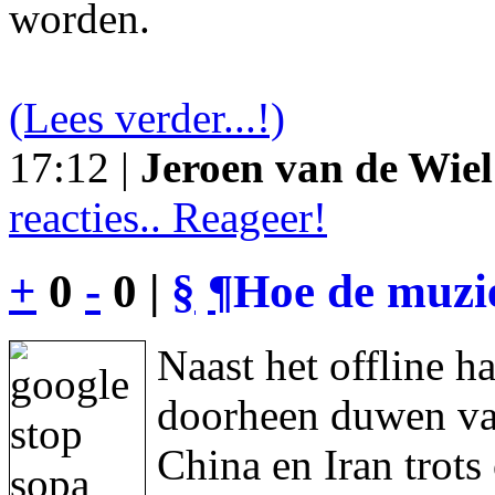
worden.
(Lees verder...!)
17:12 |
Jeroen van de Wiel
reacties.. Reageer!
+
0
-
0 |
§
¶
Hoe de muzie
Naast het offline h
doorheen duwen va
China en Iran trot