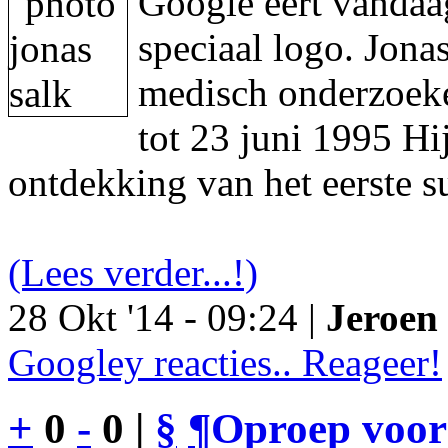
Google eert vandaa
speciaal logo. Jon
medisch onderzoeke
tot 23 juni 1995 Hi
ontdekking van het eerste s
(Lees verder...!)
28 Okt '14 - 09:24 |
Jeroen 
Googley reacties.. Reageer!
+
0
-
0 |
§
¶
Oproep voor