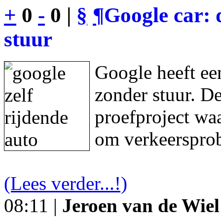
+
0
-
0 |
§
¶
Google car: 
stuur
Google heeft een
zonder stuur. De
proefproject waa
om verkeersprob
(Lees verder...!)
08:11 |
Jeroen van de Wiel