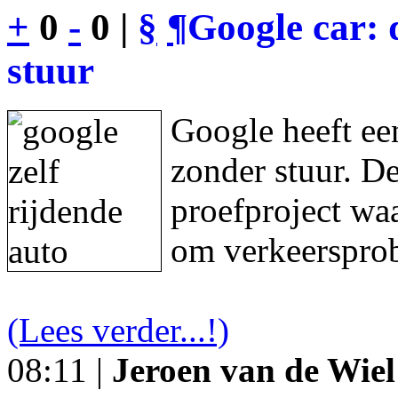
+
0
-
0 |
§
¶
Google car: 
stuur
Google heeft een
zonder stuur. De
proefproject waa
om verkeersprob
(Lees verder...!)
08:11 |
Jeroen van de Wiel