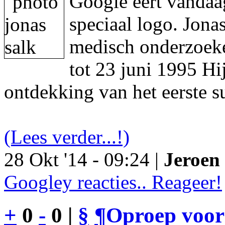
Google eert vandaa
speciaal logo. Jon
medisch onderzoeke
tot 23 juni 1995 Hi
ontdekking van het eerste s
(Lees verder...!)
28 Okt '14 - 09:24 |
Jeroen 
Googley reacties.. Reageer!
+
0
-
0 |
§
¶
Oproep voor