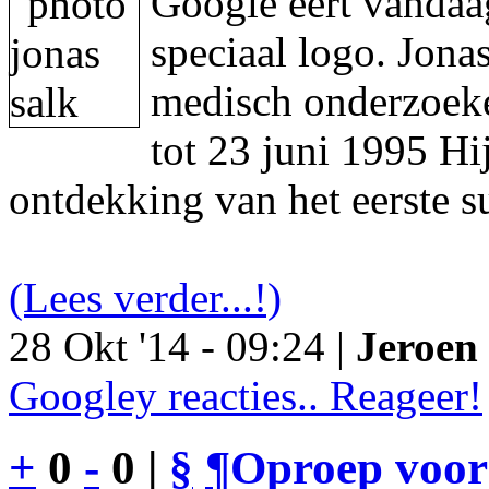
Google eert vandaa
speciaal logo. Jon
medisch onderzoeke
tot 23 juni 1995 Hi
ontdekking van het eerste s
(Lees verder...!)
28 Okt '14 - 09:24 |
Jeroen 
Googley reacties.. Reageer!
+
0
-
0 |
§
¶
Oproep voor