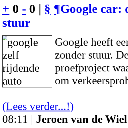
+
0
-
0 |
§
¶
Google car: 
stuur
Google heeft een
zonder stuur. De
proefproject waa
om verkeersprob
(Lees verder...!)
08:11 |
Jeroen van de Wiel