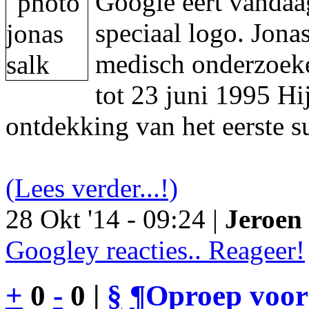
Google eert vandaa
speciaal logo. Jon
medisch onderzoeke
tot 23 juni 1995 Hi
ontdekking van het eerste s
(Lees verder...!)
28 Okt '14 - 09:24 |
Jeroen 
Googley reacties.. Reageer!
+
0
-
0 |
§
¶
Oproep voor