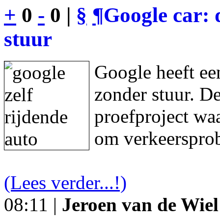
+
0
-
0 |
§
¶
Google car: 
stuur
Google heeft een
zonder stuur. De
proefproject waa
om verkeersprob
(Lees verder...!)
08:11 |
Jeroen van de Wiel