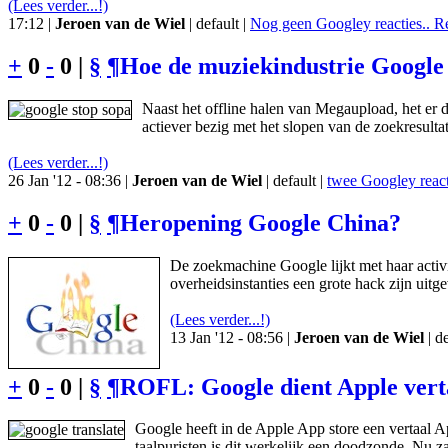
(Lees verder...!)
17:12 |
Jeroen van de Wiel
| default |
Nog geen Googley reacties.. R
+
0
-
0 |
§
¶
Hoe de muziekindustrie Google 
Naast het offline halen van Megaupload, het er
actiever bezig met het slopen van de zoekresul
(Lees verder...!)
26 Jan '12 - 08:36 |
Jeroen van de Wiel
| default |
twee Googley react
+
0
-
0 |
§
¶
Heropening Google China?
De zoekmachine Google lijkt met haar activi
overheidsinstanties een grote hack zijn uitg
(Lees verder...!)
13 Jan '12 - 08:56 |
Jeroen van de Wiel
| de
+
0
-
0 |
§
¶
ROFL: Google dient Apple vert
Google heeft in de Apple App store een vertaal 
taalpuristen is dit werkelijk een doodzonde. Nu zal