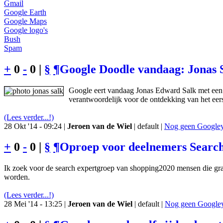
Gmail
Google Earth
Google Maps
Google logo's
Bush
Spam
+
0
-
0 |
§
¶
Google Doodle vandaag: Jonas 
Google eert vandaag Jonas Edward Salk met een 
verantwoordelijk voor de ontdekking van het eers
(Lees verder...!)
28 Okt '14 - 09:24 |
Jeroen van de Wiel
| default |
Nog geen Googley 
+
0
-
0 |
§
¶
Oproep voor deelnemers Searc
Ik zoek voor de search expertgroep van shopping2020 mensen die gr
worden.
(Lees verder...!)
28 Mei '14 - 13:25 |
Jeroen van de Wiel
| default |
Nog geen Googley 