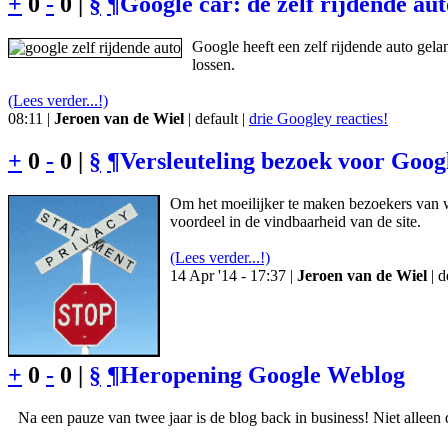
+
0
-
0 |
§
¶
Google car: de zelf rijdende au
Google heeft een zelf rijdende auto gela
lossen.
(Lees verder...!)
08:11 |
Jeroen van de Wiel
| default |
drie Googley reacties!
+
0
-
0 |
§
¶
Versleuteling bezoek voor Goog
Om het moeilijker te maken bezoekers van w
voordeel in de vindbaarheid van de site.
(Lees verder...!)
14 Apr '14 - 17:37 |
Jeroen van de Wiel
| d
+
0
-
0 |
§
¶
Heropening Google Weblog
Na een pauze van twee jaar is de blog back in business! Niet alleen