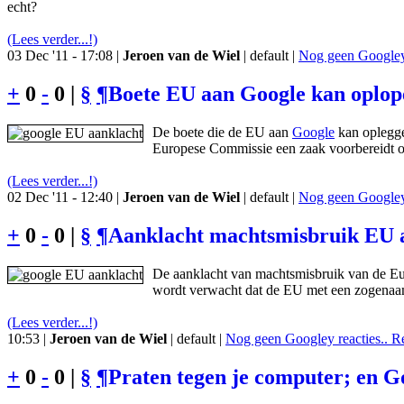
echt?
(Lees verder...!)
03 Dec '11 - 17:08 |
Jeroen van de Wiel
| default |
Nog geen Googley 
+
0
-
0 |
§
¶
Boete EU aan Google kan oplop
De boete die de EU aan
Google
kan oplegge
Europese Commissie een zaak voorbereidt op
(Lees verder...!)
02 Dec '11 - 12:40 |
Jeroen van de Wiel
| default |
Nog geen Googley 
+
0
-
0 |
§
¶
Aanklacht machtsmisbruik EU a
De aanklacht van machtsmisbruik van de Eur
wordt verwacht dat de EU met een zogenaam
(Lees verder...!)
10:53 |
Jeroen van de Wiel
| default |
Nog geen Googley reacties.. R
+
0
-
0 |
§
¶
Praten tegen je computer; en Goo