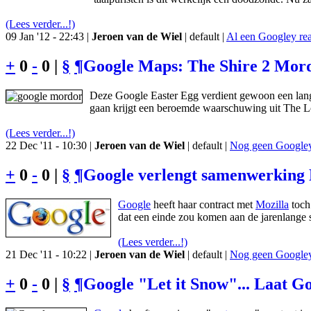
(Lees verder...!)
09 Jan '12 - 22:43 |
Jeroen van de Wiel
| default |
Al een Googley rea
+
0
-
0 |
§
¶
Google Maps: The Shire 2 Mordo
Deze Google Easter Egg verdient gewoon een lange
gaan krijgt een beroemde waarschuwing uit The Lo
(Lees verder...!)
22 Dec '11 - 10:30 |
Jeroen van de Wiel
| default |
Nog geen Googley 
+
0
-
0 |
§
¶
Google verlengt samenwerking 
Google
heeft haar contract met
Mozilla
toch 
dat een einde zou komen aan de jarenlange
(Lees verder...!)
21 Dec '11 - 10:22 |
Jeroen van de Wiel
| default |
Nog geen Googley 
+
0
-
0 |
§
¶
Google "Let it Snow"... Laat G