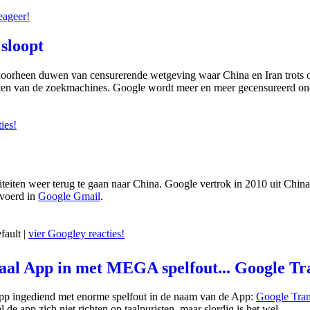
eageer!
sloopt
 doorheen duwen van censurerende wetgeving waar China en Iran trots
taten van de zoekmachines. Google wordt meer en meer gecensureerd on
ies!
teiten weer terug te gaan naar China. Google vertrok in 2010 uit Chin
evoerd in
Google Gmail
.
fault |
vier Googley reacties!
aal App in met MEGA spelfout... Google Tr
App ingediend met enorme spelfout in de naam van de App:
Google Tran
 de app zich niet richten op taalpuristen, maar slordig is het wel.