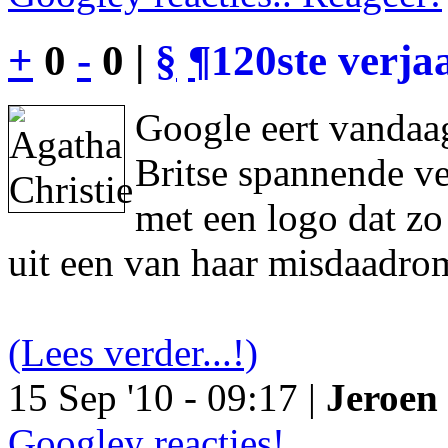
+
0
-
0 |
§
¶
120ste verja
Google eert vandaag
Britse spannende ve
met een logo dat z
uit een van haar misdaadro
(Lees verder...!)
15 Sep '10 - 09:17 |
Jeroen 
Googley reacties!