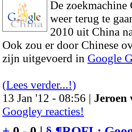
De zoekmachine Go
weer terug te gaa
2010 uit China na
Ook zou er door Chinese ove
zijn uitgevoerd in
Google G
(Lees verder...!)
13 Jan '12 - 08:56 |
Jeroen 
Googley reacties!
+
0
-
0 |
§
¶
ROFL: Googl