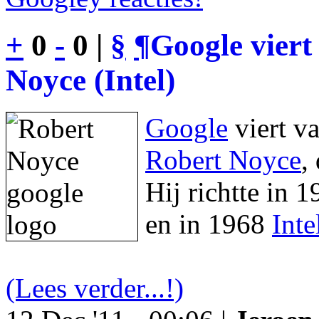
+
0
-
0 |
§
¶
Google viert
Noyce (Intel)
Google
viert v
Robert Noyce
,
Hij richtte in 
en in 1968
Inte
(Lees verder...!)