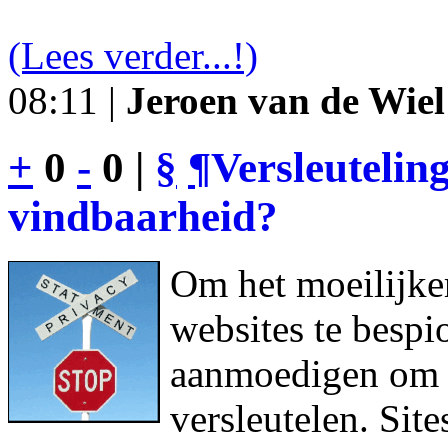
(Lees verder...!)
08:11 |
Jeroen van de Wiel
+
0
-
0 |
§
¶
Versleutelin
vindbaarheid?
Om het moeilijke
websites te bespi
aanmoedigen om h
versleutelen. Sit