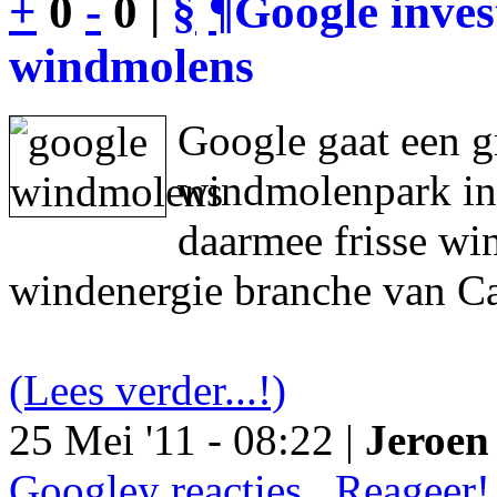
+
0
-
0 |
§
¶
Google inves
windmolens
Google gaat een g
windmolenpark in
daarmee frisse wi
windenergie branche van Ca
(Lees verder...!)
25 Mei '11 - 08:22 |
Jeroen 
Googley reacties.. Reageer!