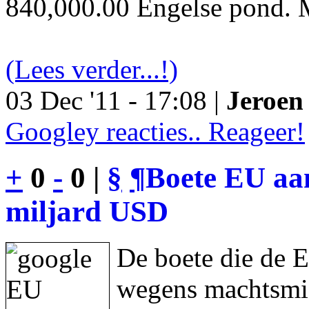
840,000.00 Engelse pond. M
(Lees verder...!)
03 Dec '11 - 17:08 |
Jeroen 
Googley reacties.. Reageer!
+
0
-
0 |
§
¶
Boete EU aan
miljard USD
De boete die de 
wegens machtsmis