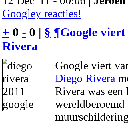
12 Dec '11 - 00:06 |
Jeroen 
Googley reacties!
+
0
-
0 |
§
¶
Google viert
Rivera
Google viert va
Diego Rivera
me
Rivera was een 
wereldberoemd w
muurschildering