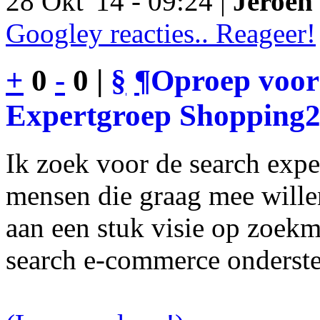
28 Okt '14 - 09:24 |
Jeroen 
Googley reacties.. Reageer!
+
0
-
0 |
§
¶
Oproep voor
Expertgroep Shopping
Ik zoek voor de search exp
mensen die graag mee will
aan een stuk visie op zoekm
search e-commerce onderst