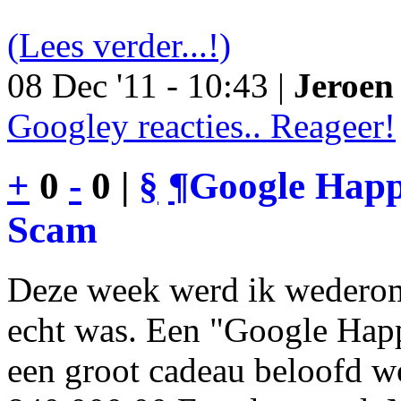
(Lees verder...!)
08 Dec '11 - 10:43 |
Jeroen 
Googley reacties.. Reageer!
+
0
-
0 |
§
¶
Google Happy
Scam
Deze week werd ik wederom
echt was. Een "Google Happ
een groot cadeau beloofd wo