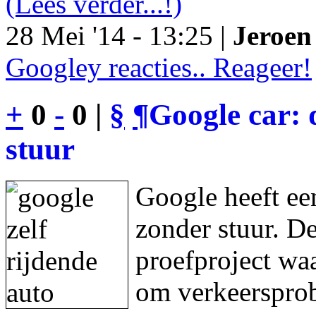
(Lees verder...!)
28 Mei '14 - 13:25 |
Jeroen 
Googley reacties.. Reageer!
+
0
-
0 |
§
¶
Google car: 
stuur
Google heeft een
zonder stuur. De
proefproject waa
om verkeersprob