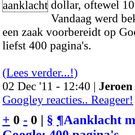
dollar, oftewel 1
Vandaag werd be
een zaak voorbereidt op Go
liefst 400 pagina's.
(Lees verder...!)
02 Dec '11 - 12:40 |
Jeroen 
Googley reacties.. Reageer!
+
0
-
0 |
§
¶
Aanklacht m
Google: 400 pagina's