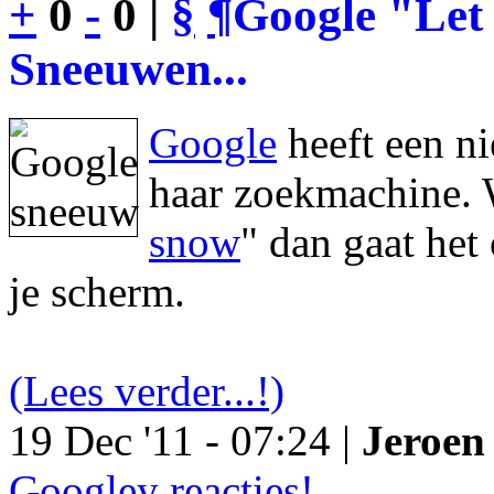
+
0
-
0 |
§
¶
Google "Let 
Sneeuwen...
Google
heeft een n
haar zoekmachine. 
snow
" dan gaat he
je scherm.
(Lees verder...!)
19 Dec '11 - 07:24 |
Jeroen 
Googley reacties!