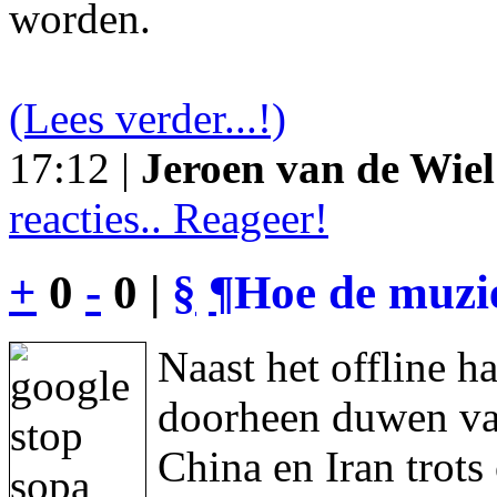
worden.
(Lees verder...!)
17:12 |
Jeroen van de Wiel
reacties.. Reageer!
+
0
-
0 |
§
¶
Hoe de muzie
Naast het offline h
doorheen duwen va
China en Iran trot