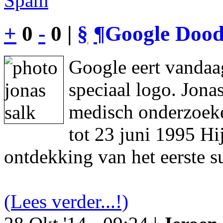
Spam
+
0
-
0 |
§
¶
Google Dood
Google eert vandaa
speciaal logo. Jon
medisch onderzoeke
tot 23 juni 1995 Hi
ontdekking van het eerste s
(Lees verder...!)