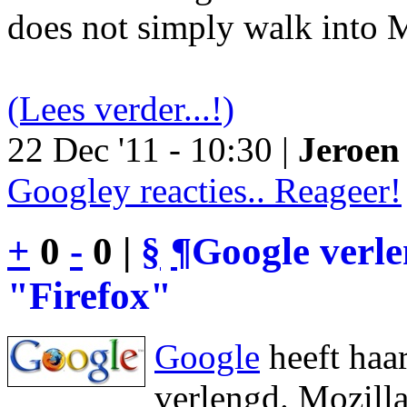
does not simply walk into M
(Lees verder...!)
22 Dec '11 - 10:30 |
Jeroen 
Googley reacties.. Reageer!
+
0
-
0 |
§
¶
Google verl
"Firefox"
Google
heeft haa
verlengd. Mozilla