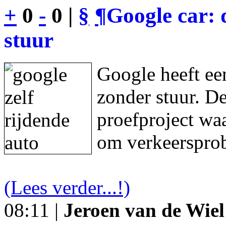
+
0
-
0 |
§
¶
Google car: 
stuur
Google heeft een
zonder stuur. De
proefproject waa
om verkeersprob
(Lees verder...!)
08:11 |
Jeroen van de Wiel