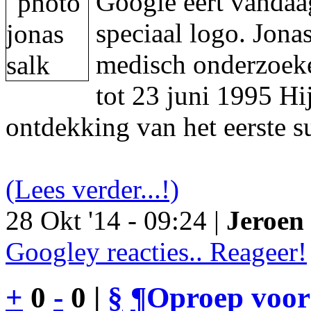
Google eert vandaa
speciaal logo. Jon
medisch onderzoeke
tot 23 juni 1995 Hi
ontdekking van het eerste s
(Lees verder...!)
28 Okt '14 - 09:24 |
Jeroen 
Googley reacties.. Reageer!
+
0
-
0 |
§
¶
Oproep voor